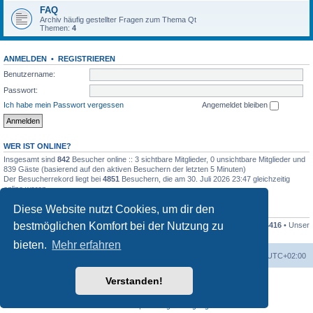
FAQ
Archiv häufig gestellter Fragen zum Thema Qt
Themen:
4
ANMELDEN
•
REGISTRIEREN
Benutzername:
Passwort:
Ich habe mein Passwort vergessen
Angemeldet bleiben
WER IST ONLINE?
Insgesamt sind
842
Besucher online :: 3 sichtbare Mitglieder, 0 unsichtbare Mitglieder und
839 Gäste (basierend auf den aktiven Besuchern der letzten 5 Minuten)
Der Besucherrekord liegt bei
4851
Besuchern, die am 30. Juli 2026 23:47 gleichzeitig
online waren.
Diese Website nutzt Cookies, um dir den
STATISTIK
bestmöglichen Komfort bei der Nutzung zu
Beiträge insgesamt
79994
• Themen insgesamt
16682
• Mitglieder insgesamt
4416
• Unser
neuestes Mitglied:
Dieter Dorsch
bieten.
Mehr erfahren
Foren-Übersicht
Alle Zeiten sind
UTC+02:00
Verstanden!
Powered by
phpBB
® Forum Software © phpBB Limited
Deutsche Übersetzung durch
phpBB.de
Datenschutz
|
Nutzungsbedingungen