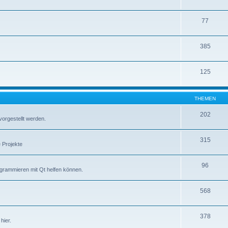
77
385
125
THEMEN
202
vorgestellt werden.
315
 Projekte
96
ogrammieren mit Qt helfen können.
568
378
hier.