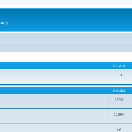
 um Qt
THEMEN
113
THEMEN
2699
11694
19