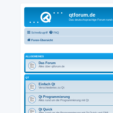
qtforum.de
Das deutschsprachige Forum rund
Schnellzugriff
FAQ
Foren-Übersicht
ALLGEMEINES
Das Forum
Alles über qtforum.de
QT
Einfach Qt
Verschiedenes zu Qt
Qt Programmierung
Alles rund um die Programmierung mit Qt
Qt Quick
Alles rund um die Programmierung mit Qt Quick und QML