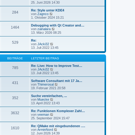
e
t
e
25. Juni 2026 14:30
i
e
u
t
r
e
Re: Style unter KDE4
r
284
B
s
N
von
Zagnco
a
e
t
e
1. Oktober 2024 15:21
g
i
e
u
t
r
e
Debugging with Qt Creator and…
r
1464
B
s
N
von
zainalara
a
e
t
e
13. März 2026 08:25
g
i
e
u
t
r
e
Re:
r
529
B
s
N
von
JAcki32
a
e
t
e
13. Juli 2022 13:45
g
i
e
u
t
r
e
r
B
s
BEITRÄGE
LETZTER BEITRAG
a
e
t
g
i
e
Re: Live: How to Improve Test…
785
t
r
N
von
JAcki32
r
B
e
13. Juli 2022 13:45
a
e
u
g
i
e
Software Consultant mit 17 Ja…
431
t
s
N
von
Thimerosal
r
t
e
19. Februar 2021 20:58
a
e
u
g
r
e
Suche vereinfachen, ...
352
B
s
N
von
Muecke
e
t
e
13. April 2022 13:43
i
e
u
t
r
e
Re: Funktionen Komplexer Zahl…
r
3632
B
s
N
von
veeman
a
e
t
e
25. September 2024 15:47
g
i
e
u
t
r
e
Re: QMake mit eingebundenen .…
r
1610
B
s
N
von
ArminNord
a
e
t
e
12. Juni 2026 14:39
g