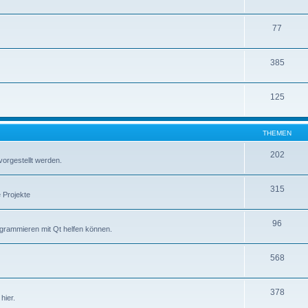
77
385
125
THEMEN
202
vorgestellt werden.
315
 Projekte
96
ogrammieren mit Qt helfen können.
568
378
hier.