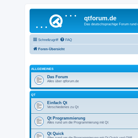
qtforum.de
Das deutschsprachige Forum rund
Schnellzugriff
FAQ
Foren-Übersicht
ALLGEMEINES
Das Forum
Alles über qtforum.de
QT
Einfach Qt
Verschiedenes zu Qt
Qt Programmierung
Alles rund um die Programmierung mit Qt
Qt Quick
Alles rund um die Programmierung mit Qt Quick und QML