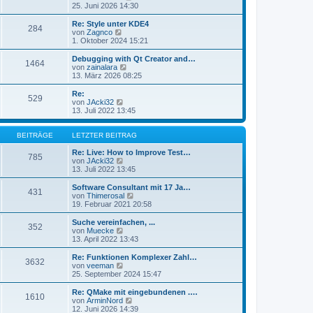
e
t
e
25. Juni 2026 14:30
i
e
u
t
r
e
Re: Style unter KDE4
r
284
B
s
N
von
Zagnco
a
e
t
e
1. Oktober 2024 15:21
g
i
e
u
t
r
e
Debugging with Qt Creator and…
r
1464
B
s
N
von
zainalara
a
e
t
e
13. März 2026 08:25
g
i
e
u
t
r
e
Re:
r
529
B
s
N
von
JAcki32
a
e
t
e
13. Juli 2022 13:45
g
i
e
u
t
r
e
r
B
s
BEITRÄGE
LETZTER BEITRAG
a
e
t
g
i
e
Re: Live: How to Improve Test…
785
t
r
N
von
JAcki32
r
B
e
13. Juli 2022 13:45
a
e
u
g
i
e
Software Consultant mit 17 Ja…
431
t
s
N
von
Thimerosal
r
t
e
19. Februar 2021 20:58
a
e
u
g
r
e
Suche vereinfachen, ...
352
B
s
N
von
Muecke
e
t
e
13. April 2022 13:43
i
e
u
t
r
e
Re: Funktionen Komplexer Zahl…
r
3632
B
s
N
von
veeman
a
e
t
e
25. September 2024 15:47
g
i
e
u
t
r
e
Re: QMake mit eingebundenen .…
r
1610
B
s
N
von
ArminNord
a
e
t
e
12. Juni 2026 14:39
g