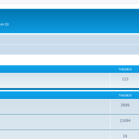
 um Qt
THEMEN
113
THEMEN
2699
11694
19