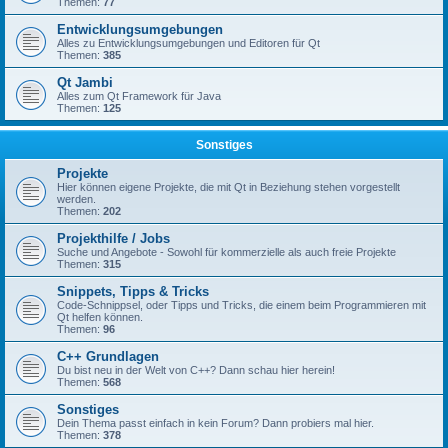
Themen:
77
Entwicklungsumgebungen
Alles zu Entwicklungsumgebungen und Editoren für Qt
Themen:
385
Qt Jambi
Alles zum Qt Framework für Java
Themen:
125
Sonstiges
Projekte
Hier können eigene Projekte, die mit Qt in Beziehung stehen vorgestellt
werden.
Themen:
202
Projekthilfe / Jobs
Suche und Angebote - Sowohl für kommerzielle als auch freie Projekte
Themen:
315
Snippets, Tipps & Tricks
Code-Schnippsel, oder Tipps und Tricks, die einem beim Programmieren mit
Qt helfen können.
Themen:
96
C++ Grundlagen
Du bist neu in der Welt von C++? Dann schau hier herein!
Themen:
568
Sonstiges
Dein Thema passt einfach in kein Forum? Dann probiers mal hier.
Themen:
378