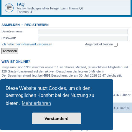
FAQ
Archiv häufig gestellter Fragen zum Thema Qt
Themen:
4
ANMELDEN
•
REGISTRIEREN
Benutzername:
Passwort:
Ich habe mein Passwort vergessen
Angemeldet bleiben
WER IST ONLINE?
Insgesamt sind
130
Besucher online :: 1 sichtbares Mitglied, 0 unsichtbare Mitglieder und
129 Gäste (basierend auf den aktiven Besuchern der letzten 5 Minuten)
Der Besucherrekord liegt bei
4851
Besuchern, die am 30. Juli 2026 23:47 gleichzeitig
online waren.
Diese Website nutzt Cookies, um dir den
STATISTIK
bestmöglichen Komfort bei der Nutzung zu
Beiträge insgesamt
79994
• Themen insgesamt
16682
• Mitglieder insgesamt
4416
• Unser
neuestes Mitglied:
Dieter Dorsch
bieten.
Mehr erfahren
Foren-Übersicht
Alle Zeiten sind
UTC+02:00
Verstanden!
Powered by
phpBB
® Forum Software © phpBB Limited
Deutsche Übersetzung durch
phpBB.de
Datenschutz
|
Nutzungsbedingungen