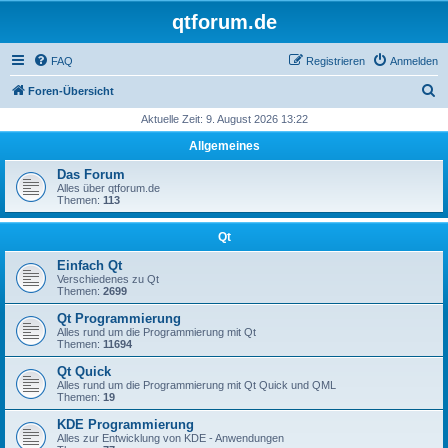
qtforum.de
FAQ
Registrieren
Anmelden
S
Foren-Übersicht
u
Aktuelle Zeit: 9. August 2026 13:22
c
Allgemeines
h
Das Forum
e
Alles über qtforum.de
Themen:
113
Qt
Einfach Qt
Verschiedenes zu Qt
Themen:
2699
Qt Programmierung
Alles rund um die Programmierung mit Qt
Themen:
11694
Qt Quick
Alles rund um die Programmierung mit Qt Quick und QML
Themen:
19
KDE Programmierung
Alles zur Entwicklung von KDE - Anwendungen