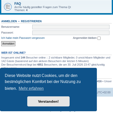
FAQ
Archiv häufig gestellter Fragen zum Thema Qt
Themen:
4
ANMELDEN
•
REGISTRIEREN
Benutzername:
Passwort:
Ich habe mein Passwort vergessen
Angemeldet bleiben
WER IST ONLINE?
Insgesamt sind
144
Besucher online :: 2 sichtbare Mitglieder, 0 unsichtbare Mitglieder und
142 Gäste (basierend auf den aktiven Besuchern der letzten 5 Minuten)
Der Besucherrekord liegt bei
4851
Besuchern, die am 30. Juli 2026 23:47 gleichzeitig
online waren.
Diese Website nutzt Cookies, um dir den
STATISTIK
bestmöglichen Komfort bei der Nutzung zu
Beiträge insgesamt
79994
• Themen insgesamt
16682
• Mitglieder insgesamt
4416
• Unser
neuestes Mitglied:
Dieter Dorsch
bieten.
Mehr erfahren
Foren-Übersicht
Alle Zeiten sind
UTC+02:00
Verstanden!
Powered by
phpBB
® Forum Software © phpBB Limited
Deutsche Übersetzung durch
phpBB.de
Datenschutz
|
Nutzungsbedingungen