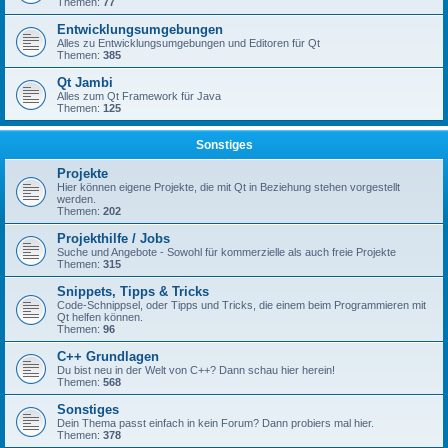
Themen:
77
Entwicklungsumgebungen
Alles zu Entwicklungsumgebungen und Editoren für Qt
Themen:
385
Qt Jambi
Alles zum Qt Framework für Java
Themen:
125
Sonstiges
Projekte
Hier können eigene Projekte, die mit Qt in Beziehung stehen vorgestellt
werden.
Themen:
202
Projekthilfe / Jobs
Suche und Angebote - Sowohl für kommerzielle als auch freie Projekte
Themen:
315
Snippets, Tipps & Tricks
Code-Schnippsel, oder Tipps und Tricks, die einem beim Programmieren mit
Qt helfen können.
Themen:
96
C++ Grundlagen
Du bist neu in der Welt von C++? Dann schau hier herein!
Themen:
568
Sonstiges
Dein Thema passt einfach in kein Forum? Dann probiers mal hier.
Themen:
378