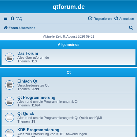
qtforum.de
FAQ
Registrieren
Anmelden
S
Foren-Übersicht
u
Aktuelle Zeit: 8. August 2026 09:51
c
Allgemeines
h
Das Forum
e
Alles über qtforum.de
Themen:
113
Qt
Einfach Qt
Verschiedenes zu Qt
Themen:
2699
Qt Programmierung
Alles rund um die Programmierung mit Qt
Themen:
11694
Qt Quick
Alles rund um die Programmierung mit Qt Quick und QML
Themen:
19
KDE Programmierung
Alles zur Entwicklung von KDE - Anwendungen