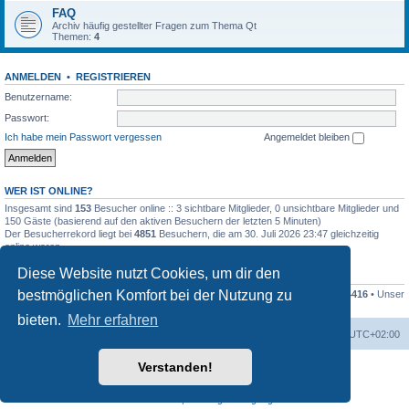
FAQ
Archiv häufig gestellter Fragen zum Thema Qt
Themen:
4
ANMELDEN
•
REGISTRIEREN
Benutzername:
Passwort:
Ich habe mein Passwort vergessen
Angemeldet bleiben
WER IST ONLINE?
Insgesamt sind
153
Besucher online :: 3 sichtbare Mitglieder, 0 unsichtbare Mitglieder und
150 Gäste (basierend auf den aktiven Besuchern der letzten 5 Minuten)
Der Besucherrekord liegt bei
4851
Besuchern, die am 30. Juli 2026 23:47 gleichzeitig
online waren.
Diese Website nutzt Cookies, um dir den
STATISTIK
bestmöglichen Komfort bei der Nutzung zu
Beiträge insgesamt
79994
• Themen insgesamt
16682
• Mitglieder insgesamt
4416
• Unser
neuestes Mitglied:
Dieter Dorsch
bieten.
Mehr erfahren
Foren-Übersicht
Alle Zeiten sind
UTC+02:00
Verstanden!
Powered by
phpBB
® Forum Software © phpBB Limited
Deutsche Übersetzung durch
phpBB.de
Datenschutz
|
Nutzungsbedingungen