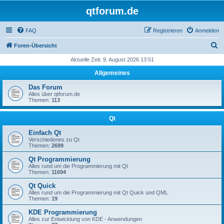
qtforum.de
FAQ
Registrieren
Anmelden
S
Foren-Übersicht
u
Aktuelle Zeit: 9. August 2026 13:51
c
Allgemeines
h
Das Forum
e
Alles über qtforum.de
Themen:
113
Qt
Einfach Qt
Verschiedenes zu Qt
Themen:
2699
Qt Programmierung
Alles rund um die Programmierung mit Qt
Themen:
11694
Qt Quick
Alles rund um die Programmierung mit Qt Quick und QML
Themen:
19
KDE Programmierung
Alles zur Entwicklung von KDE - Anwendungen