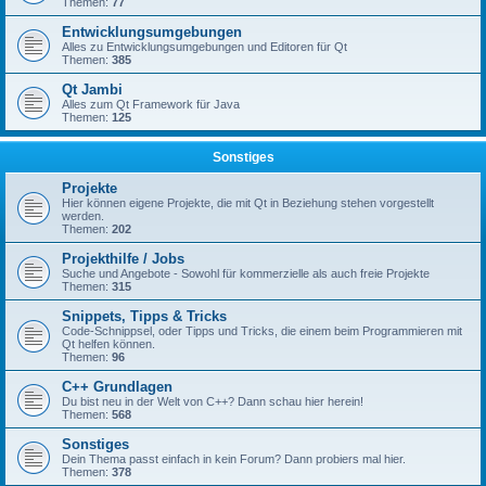
Themen:
77
Entwicklungsumgebungen
Alles zu Entwicklungsumgebungen und Editoren für Qt
Themen:
385
Qt Jambi
Alles zum Qt Framework für Java
Themen:
125
Sonstiges
Projekte
Hier können eigene Projekte, die mit Qt in Beziehung stehen vorgestellt
werden.
Themen:
202
Projekthilfe / Jobs
Suche und Angebote - Sowohl für kommerzielle als auch freie Projekte
Themen:
315
Snippets, Tipps & Tricks
Code-Schnippsel, oder Tipps und Tricks, die einem beim Programmieren mit
Qt helfen können.
Themen:
96
C++ Grundlagen
Du bist neu in der Welt von C++? Dann schau hier herein!
Themen:
568
Sonstiges
Dein Thema passt einfach in kein Forum? Dann probiers mal hier.
Themen:
378