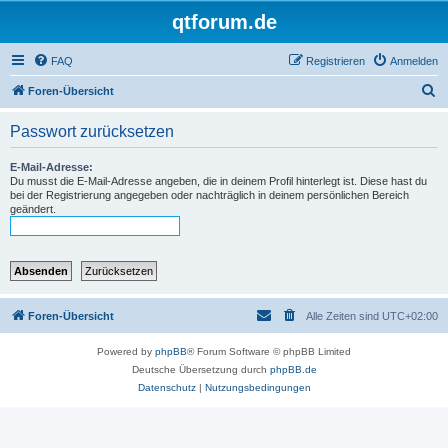
qtforum.de
FAQ
Registrieren
Anmelden
S
Foren-Übersicht
u
Passwort zurücksetzen
c
h
E-Mail-Adresse:
Du musst die E-Mail-Adresse angeben, die in deinem Profil hinterlegt ist. Diese hast du
e
bei der Registrierung angegeben oder nachträglich in deinem persönlichen Bereich
geändert.
Foren-Übersicht
Alle Zeiten sind
UTC+02:00
Powered by
phpBB
® Forum Software © phpBB Limited
Deutsche Übersetzung durch
phpBB.de
Datenschutz
|
Nutzungsbedingungen