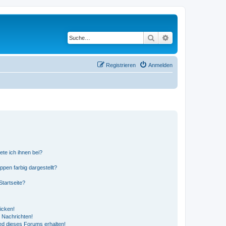
Suche
Erweiterte Suche
Registrieren
Anmelden
ete ich ihnen bei?
en farbig dargestellt?
tartseite?
icken!
 Nachrichten!
ed dieses Forums erhalten!