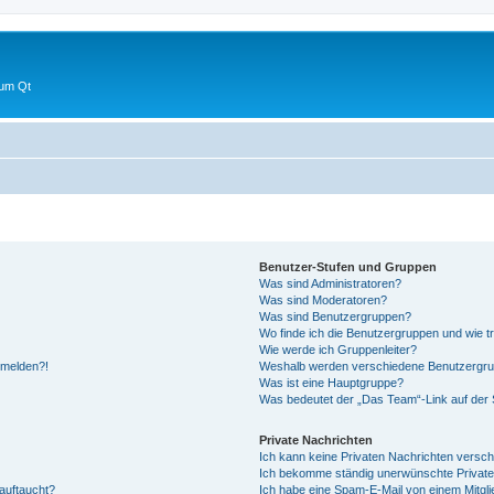
 um Qt
Benutzer-Stufen und Gruppen
Was sind Administratoren?
Was sind Moderatoren?
Was sind Benutzergruppen?
Wo finde ich die Benutzergruppen und wie tr
Wie werde ich Gruppenleiter?
anmelden?!
Weshalb werden verschiedene Benutzergrupp
Was ist eine Hauptgruppe?
Was bedeutet der „Das Team“-Link auf der S
Private Nachrichten
Ich kann keine Privaten Nachrichten versch
Ich bekomme ständig unerwünschte Private
auftaucht?
Ich habe eine Spam-E-Mail von einem Mitgli