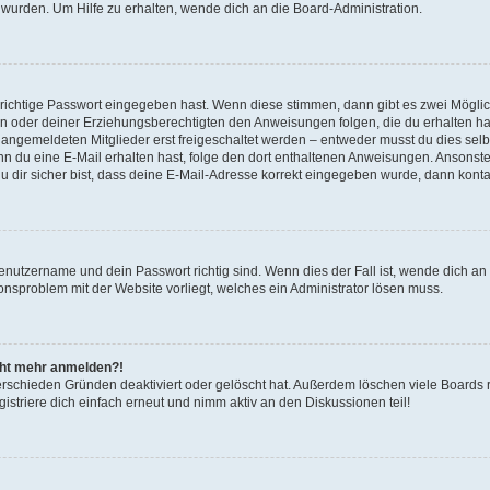
 wurden. Um Hilfe zu erhalten, wende dich an die Board-Administration.
 richtige Passwort eingegeben hast. Wenn diese stimmen, dann gibt es zwei Mögl
tern oder deiner Erziehungsberechtigten den Anweisungen folgen, die du erhalten ha
u angemeldeten Mitglieder erst freigeschaltet werden – entweder musst du dies selbs
. Wenn du eine E-Mail erhalten hast, folge den dort enthaltenen Anweisungen. Ansons
 dir sicher bist, dass deine E-Mail-Adresse korrekt eingegeben wurde, dann kontak
Benutzername und dein Passwort richtig sind. Wenn dies der Fall ist, wende dich a
ionsproblem mit der Website vorliegt, welches ein Administrator lösen muss.
icht mehr anmelden?!
erschieden Gründen deaktiviert oder gelöscht hat. Außerdem löschen viele Boards r
triere dich einfach erneut und nimm aktiv an den Diskussionen teil!