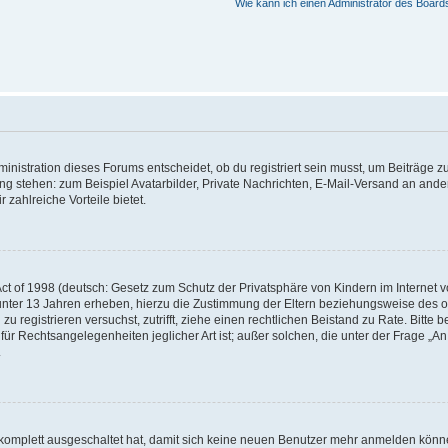
Wie kann ich einen Administrator des Board
istration dieses Forums entscheidet, ob du registriert sein musst, um Beiträge zu s
ung stehen: zum Beispiel Avatarbilder, Private Nachrichten, E-Mail-Versand an ander
 zahlreiche Vorteile bietet.
t of 1998 (deutsch: Gesetz zum Schutz der Privatsphäre von Kindern im Internet vo
unter 13 Jahren erheben, hierzu die Zustimmung der Eltern beziehungsweise des o
h zu registrieren versuchst, zutrifft, ziehe einen rechtlichen Beistand zu Rate. Bit
für Rechtsangelegenheiten jeglicher Art ist; außer solchen, die unter der Frage „
.
g komplett ausgeschaltet hat, damit sich keine neuen Benutzer mehr anmelden könn