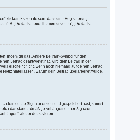
n“ klicken. Es könnte sein, dass eine Registrierung
t. Z. B. „Du darfst neue Themen erstellen“, „Du darfst
iten, indem du das „Ändere Beitrag“-Symbol für den
inen Beitrag geantwortet hat, wird dein Beitrag in der
nweis erscheint nicht, wenn noch niemand auf deinen Beitrag
ne Notiz hinterlassen, warum dein Beitrag überarbeitet wurde.
chdem du die Signatur erstellt und gespeichert hast, kannst
Bereich das standardmäßige Anhängen deiner Signatur
r anhängen“ wieder deaktivieren.