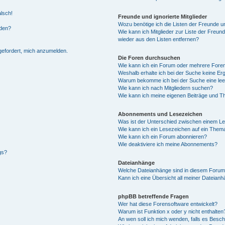
alsch!
Freunde und ignorierte Mitglieder
Wozu benötige ich die Listen der Freunde un
rden?
Wie kann ich Mitglieder zur Liste der Freund
wieder aus den Listen entfernen?
fgefordert, mich anzumelden.
Die Foren durchsuchen
Wie kann ich ein Forum oder mehrere For
Weshalb erhalte ich bei der Suche keine Er
Warum bekomme ich bei der Suche eine lee
Wie kann ich nach Mitgliedern suchen?
Wie kann ich meine eigenen Beiträge und T
Abonnements und Lesezeichen
Was ist der Unterschied zwischen einem L
Wie kann ich ein Lesezeichen auf ein Them
Wie kann ich ein Forum abonnieren?
Wie deaktiviere ich meine Abonnements?
gs?
Dateianhänge
Welche Dateianhänge sind in diesem Forum
Kann ich eine Übersicht all meiner Dateian
phpBB betreffende Fragen
Wer hat diese Forensoftware entwickelt?
Warum ist Funktion x oder y nicht enthalten
An wen soll ich mich wenden, falls es Besc