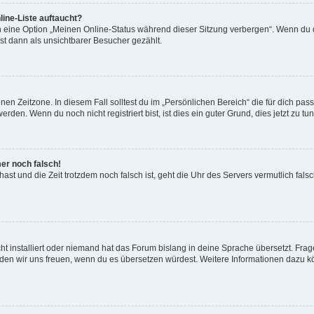
ine-Liste auftaucht?
n eine Option „Meinen Online-Status während dieser Sitzung verbergen“. Wenn du d
st dann als unsichtbarer Besucher gezählt.
en Zeitzone. In diesem Fall solltest du im „Persönlichen Bereich“ die für dich passe
den. Wenn du noch nicht registriert bist, ist dies ein guter Grund, dies jetzt zu tun
mer noch falsch!
t hast und die Zeit trotzdem noch falsch ist, geht die Uhr des Servers vermutlich fal
t installiert oder niemand hat das Forum bislang in deine Sprache übersetzt. Frag
, würden wir uns freuen, wenn du es übersetzen würdest. Weitere Informationen dazu