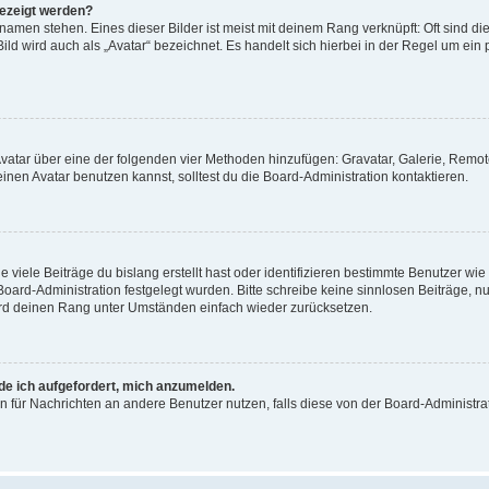
gezeigt werden?
amen stehen. Eines dieser Bilder ist meist mit deinem Rang verknüpft: Oft sind di
ld wird auch als „Avatar“ bezeichnet. Es handelt sich hierbei in der Regel um ein
 Avatar über eine der folgenden vier Methoden hinzufügen: Gravatar, Galerie, Rem
en Avatar benutzen kannst, solltest du die Board-Administration kontaktieren.
viele Beiträge du bislang erstellt hast oder identifizieren bestimmte Benutzer w
 Board-Administration festgelegt wurden. Bitte schreibe keine sinnlosen Beiträge
wird deinen Rang unter Umständen einfach wieder zurücksetzen.
rde ich aufgefordert, mich anzumelden.
ion für Nachrichten an andere Benutzer nutzen, falls diese von der Board-Administ