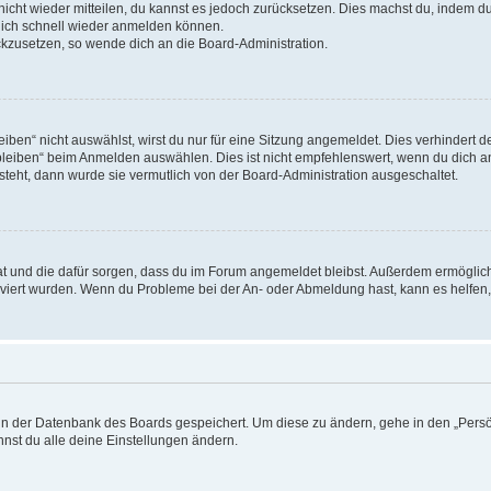
 nicht wieder mitteilen, du kannst es jedoch zurücksetzen. Dies machst du, indem 
 dich schnell wieder anmelden können.
ückzusetzen, so wende dich an die Board-Administration.
en“ nicht auswählst, wirst du nur für eine Sitzung angemeldet. Dies verhindert 
leiben“ beim Anmelden auswählen. Dies ist nicht empfehlenswert, wenn du dich an
 steht, dann wurde sie vermutlich von der Board-Administration ausgeschaltet.
 hat und die dafür sorgen, dass du im Forum angemeldet bleibst. Außerdem ermögli
tiviert wurden. Wenn du Probleme bei der An- oder Abmeldung hast, kann es helfen
n in der Datenbank des Boards gespeichert. Um diese zu ändern, gehe in den „Persö
nst du alle deine Einstellungen ändern.