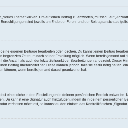
„Neues Thema“ klicken. Um auf einen Beitrag zu antworten, musst du auf „Antworte
e Berechtigungen sind jeweils am Ende der Foren- und der Beitragsansicht aufgeliste
r deine eigenen Beiträge bearbeiten oder löschen. Du kannst einen Beitrag bearbe
inen begrenzten Zeitraum nach seiner Erstellung möglich. Wenn bereits jemand auf de
 die Anzahl als auch der letzte Zeitpunkt der Bearbeitungen angezeigt. Dieser Hi
en Beitrag überarbeitet hat. Diese können jedoch, falls sie es für nötig halten, ei
hen können, wenn bereits jemand darauf geantwortet hat.
st eine solche in den Einstellungen in deinem persönlichen Bereich entwerfen. Na
eren. Du kannst eine Signatur auch hinzufügen, indem du in deinem persönlichen 
atur verfassen möchtest, so kannst du dort einfach das Kontrollkästchen „Signatu