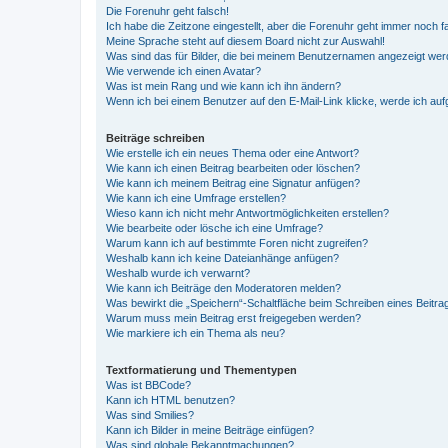
Die Forenuhr geht falsch!
Ich habe die Zeitzone eingestellt, aber die Forenuhr geht immer noch f
Meine Sprache steht auf diesem Board nicht zur Auswahl!
Was sind das für Bilder, die bei meinem Benutzernamen angezeigt we
Wie verwende ich einen Avatar?
Was ist mein Rang und wie kann ich ihn ändern?
Wenn ich bei einem Benutzer auf den E-Mail-Link klicke, werde ich au
Beiträge schreiben
Wie erstelle ich ein neues Thema oder eine Antwort?
Wie kann ich einen Beitrag bearbeiten oder löschen?
Wie kann ich meinem Beitrag eine Signatur anfügen?
Wie kann ich eine Umfrage erstellen?
Wieso kann ich nicht mehr Antwortmöglichkeiten erstellen?
Wie bearbeite oder lösche ich eine Umfrage?
Warum kann ich auf bestimmte Foren nicht zugreifen?
Weshalb kann ich keine Dateianhänge anfügen?
Weshalb wurde ich verwarnt?
Wie kann ich Beiträge den Moderatoren melden?
Was bewirkt die „Speichern“-Schaltfläche beim Schreiben eines Beitra
Warum muss mein Beitrag erst freigegeben werden?
Wie markiere ich ein Thema als neu?
Textformatierung und Thementypen
Was ist BBCode?
Kann ich HTML benutzen?
Was sind Smilies?
Kann ich Bilder in meine Beiträge einfügen?
Was sind globale Bekanntmachungen?