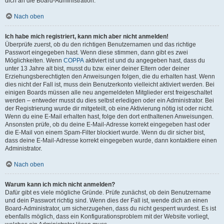
dich an die Board-Administration.
Nach oben
Ich habe mich registriert, kann mich aber nicht anmelden!
Überprüfe zuerst, ob du den richtigen Benutzernamen und das richtige
Passwort eingegeben hast. Wenn diese stimmen, dann gibt es zwei
Möglichkeiten. Wenn
COPPA
aktiviert ist und du angegeben hast, dass du
unter 13 Jahre alt bist, musst du bzw. einer deiner Eltern oder deiner
Erziehungsberechtigten den Anweisungen folgen, die du erhalten hast. Wenn
dies nicht der Fall ist, muss dein Benutzerkonto vielleicht aktiviert werden. Bei
einigen Boards müssen alle neu angemeldeten Mitglieder erst freigeschaltet
werden – entweder musst du dies selbst erledigen oder ein Administrator. Bei
der Registrierung wurde dir mitgeteilt, ob eine Aktivierung nötig ist oder nicht.
Wenn du eine E-Mail erhalten hast, folge den dort enthaltenen Anweisungen.
Ansonsten prüfe, ob du deine E-Mail-Adresse korrekt eingegeben hast oder
die E-Mail von einem Spam-Filter blockiert wurde. Wenn du dir sicher bist,
dass deine E-Mail-Adresse korrekt eingegeben wurde, dann kontaktiere einen
Administrator.
Nach oben
Warum kann ich mich nicht anmelden?
Dafür gibt es viele mögliche Gründe. Prüfe zunächst, ob dein Benutzername
und dein Passwort richtig sind. Wenn dies der Fall ist, wende dich an einen
Board-Administrator, um sicherzugehen, dass du nicht gesperrt wurdest. Es ist
ebenfalls möglich, dass ein Konfigurationsproblem mit der Website vorliegt,