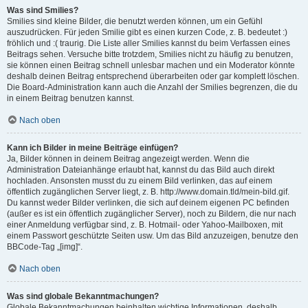
Was sind Smilies?
Smilies sind kleine Bilder, die benutzt werden können, um ein Gefühl
auszudrücken. Für jeden Smilie gibt es einen kurzen Code, z. B. bedeutet :)
fröhlich und :( traurig. Die Liste aller Smilies kannst du beim Verfassen eines
Beitrags sehen. Versuche bitte trotzdem, Smilies nicht zu häufig zu benutzen,
sie können einen Beitrag schnell unlesbar machen und ein Moderator könnte
deshalb deinen Beitrag entsprechend überarbeiten oder gar komplett löschen.
Die Board-Administration kann auch die Anzahl der Smilies begrenzen, die du
in einem Beitrag benutzen kannst.
Nach oben
Kann ich Bilder in meine Beiträge einfügen?
Ja, Bilder können in deinem Beitrag angezeigt werden. Wenn die
Administration Dateianhänge erlaubt hat, kannst du das Bild auch direkt
hochladen. Ansonsten musst du zu einem Bild verlinken, das auf einem
öffentlich zugänglichen Server liegt, z. B. http://www.domain.tld/mein-bild.gif.
Du kannst weder Bilder verlinken, die sich auf deinem eigenen PC befinden
(außer es ist ein öffentlich zugänglicher Server), noch zu Bildern, die nur nach
einer Anmeldung verfügbar sind, z. B. Hotmail- oder Yahoo-Mailboxen, mit
einem Passwort geschützte Seiten usw. Um das Bild anzuzeigen, benutze den
BBCode-Tag „[img]“.
Nach oben
Was sind globale Bekanntmachungen?
Globale Bekanntmachungen beinhalten wichtige Informationen, deshalb