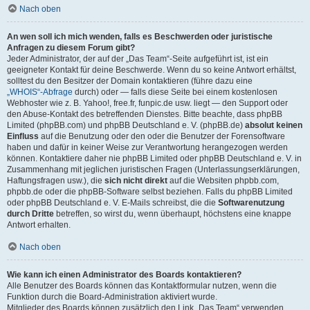
Nach oben
An wen soll ich mich wenden, falls es Beschwerden oder juristische
Anfragen zu diesem Forum gibt?
Jeder Administrator, der auf der „Das Team“-Seite aufgeführt ist, ist ein
geeigneter Kontakt für deine Beschwerde. Wenn du so keine Antwort erhältst,
solltest du den Besitzer der Domain kontaktieren (führe dazu eine
„WHOIS“-Abfrage
durch) oder — falls diese Seite bei einem kostenlosen
Webhoster wie z. B. Yahoo!, free.fr, funpic.de usw. liegt — den Support oder
den Abuse-Kontakt des betreffenden Dienstes. Bitte beachte, dass phpBB
Limited (phpBB.com) und phpBB Deutschland e. V. (phpBB.de)
absolut keinen
Einfluss
auf die Benutzung oder den oder die Benutzer der Forensoftware
haben und dafür in keiner Weise zur Verantwortung herangezogen werden
können. Kontaktiere daher nie phpBB Limited oder phpBB Deutschland e. V. in
Zusammenhang mit jeglichen juristischen Fragen (Unterlassungserklärungen,
Haftungsfragen usw.), die
sich nicht direkt
auf die Websiten phpbb.com,
phpbb.de oder die phpBB-Software selbst beziehen. Falls du phpBB Limited
oder phpBB Deutschland e. V. E-Mails schreibst, die die
Softwarenutzung
durch Dritte
betreffen, so wirst du, wenn überhaupt, höchstens eine knappe
Antwort erhalten.
Nach oben
Wie kann ich einen Administrator des Boards kontaktieren?
Alle Benutzer des Boards können das Kontaktformular nutzen, wenn die
Funktion durch die Board-Administration aktiviert wurde.
Mitglieder des Boards können zusätzlich den Link „Das Team“ verwenden.