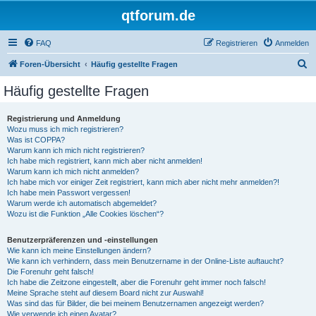
qtforum.de
FAQ
Registrieren
Anmelden
S
Foren-Übersicht
Häufig gestellte Fragen
u
Häufig gestellte Fragen
c
h
Registrierung und Anmeldung
Wozu muss ich mich registrieren?
e
Was ist COPPA?
Warum kann ich mich nicht registrieren?
Ich habe mich registriert, kann mich aber nicht anmelden!
Warum kann ich mich nicht anmelden?
Ich habe mich vor einiger Zeit registriert, kann mich aber nicht mehr anmelden?!
Ich habe mein Passwort vergessen!
Warum werde ich automatisch abgemeldet?
Wozu ist die Funktion „Alle Cookies löschen“?
Benutzerpräferenzen und -einstellungen
Wie kann ich meine Einstellungen ändern?
Wie kann ich verhindern, dass mein Benutzername in der Online-Liste auftaucht?
Die Forenuhr geht falsch!
Ich habe die Zeitzone eingestellt, aber die Forenuhr geht immer noch falsch!
Meine Sprache steht auf diesem Board nicht zur Auswahl!
Was sind das für Bilder, die bei meinem Benutzernamen angezeigt werden?
Wie verwende ich einen Avatar?