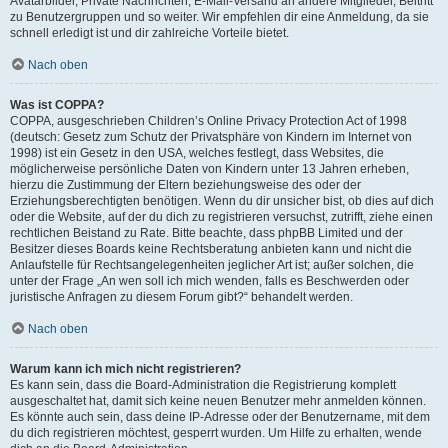
Avatarbilder, Private Nachrichten, E-Mail-Versand an andere Mitglieder, Beitritt
zu Benutzergruppen und so weiter. Wir empfehlen dir eine Anmeldung, da sie
schnell erledigt ist und dir zahlreiche Vorteile bietet.
Nach oben
Was ist COPPA?
COPPA, ausgeschrieben Children’s Online Privacy Protection Act of 1998
(deutsch: Gesetz zum Schutz der Privatsphäre von Kindern im Internet von
1998) ist ein Gesetz in den USA, welches festlegt, dass Websites, die
möglicherweise persönliche Daten von Kindern unter 13 Jahren erheben,
hierzu die Zustimmung der Eltern beziehungsweise des oder der
Erziehungsberechtigten benötigen. Wenn du dir unsicher bist, ob dies auf dich
oder die Website, auf der du dich zu registrieren versuchst, zutrifft, ziehe einen
rechtlichen Beistand zu Rate. Bitte beachte, dass phpBB Limited und der
Besitzer dieses Boards keine Rechtsberatung anbieten kann und nicht die
Anlaufstelle für Rechtsangelegenheiten jeglicher Art ist; außer solchen, die
unter der Frage „An wen soll ich mich wenden, falls es Beschwerden oder
juristische Anfragen zu diesem Forum gibt?“ behandelt werden.
Nach oben
Warum kann ich mich nicht registrieren?
Es kann sein, dass die Board-Administration die Registrierung komplett
ausgeschaltet hat, damit sich keine neuen Benutzer mehr anmelden können.
Es könnte auch sein, dass deine IP-Adresse oder der Benutzername, mit dem
du dich registrieren möchtest, gesperrt wurden. Um Hilfe zu erhalten, wende