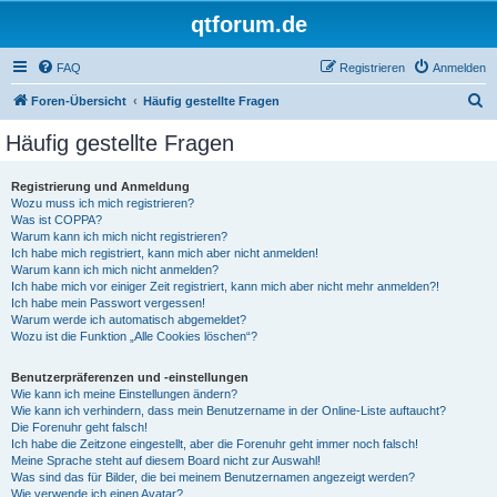
qtforum.de
FAQ
Registrieren
Anmelden
S
Foren-Übersicht
Häufig gestellte Fragen
u
Häufig gestellte Fragen
c
h
Registrierung und Anmeldung
Wozu muss ich mich registrieren?
e
Was ist COPPA?
Warum kann ich mich nicht registrieren?
Ich habe mich registriert, kann mich aber nicht anmelden!
Warum kann ich mich nicht anmelden?
Ich habe mich vor einiger Zeit registriert, kann mich aber nicht mehr anmelden?!
Ich habe mein Passwort vergessen!
Warum werde ich automatisch abgemeldet?
Wozu ist die Funktion „Alle Cookies löschen“?
Benutzerpräferenzen und -einstellungen
Wie kann ich meine Einstellungen ändern?
Wie kann ich verhindern, dass mein Benutzername in der Online-Liste auftaucht?
Die Forenuhr geht falsch!
Ich habe die Zeitzone eingestellt, aber die Forenuhr geht immer noch falsch!
Meine Sprache steht auf diesem Board nicht zur Auswahl!
Was sind das für Bilder, die bei meinem Benutzernamen angezeigt werden?
Wie verwende ich einen Avatar?