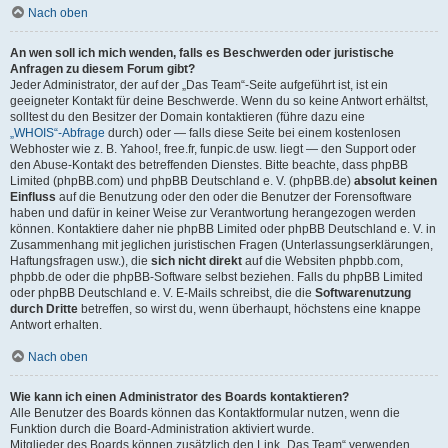
Nach oben
An wen soll ich mich wenden, falls es Beschwerden oder juristische
Anfragen zu diesem Forum gibt?
Jeder Administrator, der auf der „Das Team“-Seite aufgeführt ist, ist ein
geeigneter Kontakt für deine Beschwerde. Wenn du so keine Antwort erhältst,
solltest du den Besitzer der Domain kontaktieren (führe dazu eine
„WHOIS“-Abfrage
durch) oder — falls diese Seite bei einem kostenlosen
Webhoster wie z. B. Yahoo!, free.fr, funpic.de usw. liegt — den Support oder
den Abuse-Kontakt des betreffenden Dienstes. Bitte beachte, dass phpBB
Limited (phpBB.com) und phpBB Deutschland e. V. (phpBB.de)
absolut keinen
Einfluss
auf die Benutzung oder den oder die Benutzer der Forensoftware
haben und dafür in keiner Weise zur Verantwortung herangezogen werden
können. Kontaktiere daher nie phpBB Limited oder phpBB Deutschland e. V. in
Zusammenhang mit jeglichen juristischen Fragen (Unterlassungserklärungen,
Haftungsfragen usw.), die
sich nicht direkt
auf die Websiten phpbb.com,
phpbb.de oder die phpBB-Software selbst beziehen. Falls du phpBB Limited
oder phpBB Deutschland e. V. E-Mails schreibst, die die
Softwarenutzung
durch Dritte
betreffen, so wirst du, wenn überhaupt, höchstens eine knappe
Antwort erhalten.
Nach oben
Wie kann ich einen Administrator des Boards kontaktieren?
Alle Benutzer des Boards können das Kontaktformular nutzen, wenn die
Funktion durch die Board-Administration aktiviert wurde.
Mitglieder des Boards können zusätzlich den Link „Das Team“ verwenden.