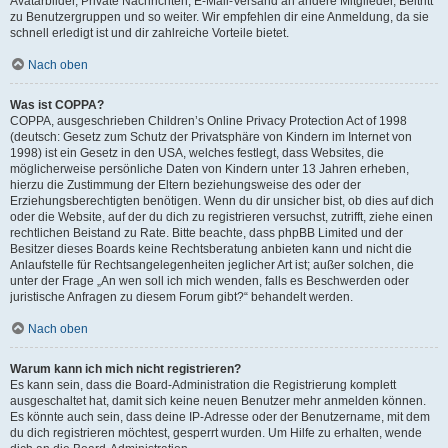
Avatarbilder, Private Nachrichten, E-Mail-Versand an andere Mitglieder, Beitritt
zu Benutzergruppen und so weiter. Wir empfehlen dir eine Anmeldung, da sie
schnell erledigt ist und dir zahlreiche Vorteile bietet.
Nach oben
Was ist COPPA?
COPPA, ausgeschrieben Children’s Online Privacy Protection Act of 1998
(deutsch: Gesetz zum Schutz der Privatsphäre von Kindern im Internet von
1998) ist ein Gesetz in den USA, welches festlegt, dass Websites, die
möglicherweise persönliche Daten von Kindern unter 13 Jahren erheben,
hierzu die Zustimmung der Eltern beziehungsweise des oder der
Erziehungsberechtigten benötigen. Wenn du dir unsicher bist, ob dies auf dich
oder die Website, auf der du dich zu registrieren versuchst, zutrifft, ziehe einen
rechtlichen Beistand zu Rate. Bitte beachte, dass phpBB Limited und der
Besitzer dieses Boards keine Rechtsberatung anbieten kann und nicht die
Anlaufstelle für Rechtsangelegenheiten jeglicher Art ist; außer solchen, die
unter der Frage „An wen soll ich mich wenden, falls es Beschwerden oder
juristische Anfragen zu diesem Forum gibt?“ behandelt werden.
Nach oben
Warum kann ich mich nicht registrieren?
Es kann sein, dass die Board-Administration die Registrierung komplett
ausgeschaltet hat, damit sich keine neuen Benutzer mehr anmelden können.
Es könnte auch sein, dass deine IP-Adresse oder der Benutzername, mit dem
du dich registrieren möchtest, gesperrt wurden. Um Hilfe zu erhalten, wende