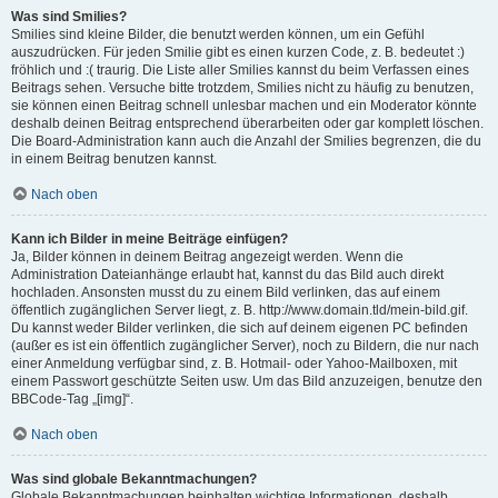
Was sind Smilies?
Smilies sind kleine Bilder, die benutzt werden können, um ein Gefühl
auszudrücken. Für jeden Smilie gibt es einen kurzen Code, z. B. bedeutet :)
fröhlich und :( traurig. Die Liste aller Smilies kannst du beim Verfassen eines
Beitrags sehen. Versuche bitte trotzdem, Smilies nicht zu häufig zu benutzen,
sie können einen Beitrag schnell unlesbar machen und ein Moderator könnte
deshalb deinen Beitrag entsprechend überarbeiten oder gar komplett löschen.
Die Board-Administration kann auch die Anzahl der Smilies begrenzen, die du
in einem Beitrag benutzen kannst.
Nach oben
Kann ich Bilder in meine Beiträge einfügen?
Ja, Bilder können in deinem Beitrag angezeigt werden. Wenn die
Administration Dateianhänge erlaubt hat, kannst du das Bild auch direkt
hochladen. Ansonsten musst du zu einem Bild verlinken, das auf einem
öffentlich zugänglichen Server liegt, z. B. http://www.domain.tld/mein-bild.gif.
Du kannst weder Bilder verlinken, die sich auf deinem eigenen PC befinden
(außer es ist ein öffentlich zugänglicher Server), noch zu Bildern, die nur nach
einer Anmeldung verfügbar sind, z. B. Hotmail- oder Yahoo-Mailboxen, mit
einem Passwort geschützte Seiten usw. Um das Bild anzuzeigen, benutze den
BBCode-Tag „[img]“.
Nach oben
Was sind globale Bekanntmachungen?
Globale Bekanntmachungen beinhalten wichtige Informationen, deshalb