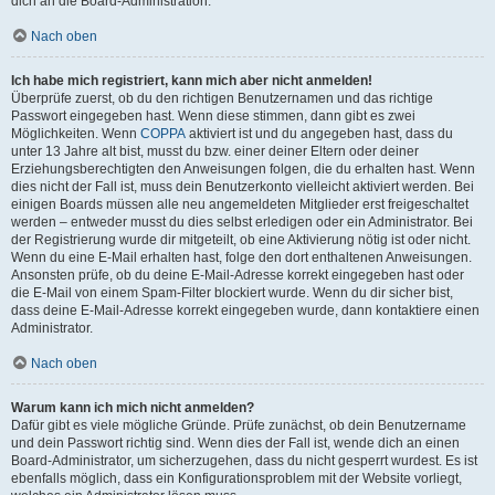
dich an die Board-Administration.
Nach oben
Ich habe mich registriert, kann mich aber nicht anmelden!
Überprüfe zuerst, ob du den richtigen Benutzernamen und das richtige
Passwort eingegeben hast. Wenn diese stimmen, dann gibt es zwei
Möglichkeiten. Wenn
COPPA
aktiviert ist und du angegeben hast, dass du
unter 13 Jahre alt bist, musst du bzw. einer deiner Eltern oder deiner
Erziehungsberechtigten den Anweisungen folgen, die du erhalten hast. Wenn
dies nicht der Fall ist, muss dein Benutzerkonto vielleicht aktiviert werden. Bei
einigen Boards müssen alle neu angemeldeten Mitglieder erst freigeschaltet
werden – entweder musst du dies selbst erledigen oder ein Administrator. Bei
der Registrierung wurde dir mitgeteilt, ob eine Aktivierung nötig ist oder nicht.
Wenn du eine E-Mail erhalten hast, folge den dort enthaltenen Anweisungen.
Ansonsten prüfe, ob du deine E-Mail-Adresse korrekt eingegeben hast oder
die E-Mail von einem Spam-Filter blockiert wurde. Wenn du dir sicher bist,
dass deine E-Mail-Adresse korrekt eingegeben wurde, dann kontaktiere einen
Administrator.
Nach oben
Warum kann ich mich nicht anmelden?
Dafür gibt es viele mögliche Gründe. Prüfe zunächst, ob dein Benutzername
und dein Passwort richtig sind. Wenn dies der Fall ist, wende dich an einen
Board-Administrator, um sicherzugehen, dass du nicht gesperrt wurdest. Es ist
ebenfalls möglich, dass ein Konfigurationsproblem mit der Website vorliegt,