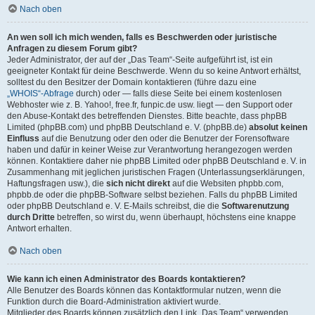
Nach oben
An wen soll ich mich wenden, falls es Beschwerden oder juristische
Anfragen zu diesem Forum gibt?
Jeder Administrator, der auf der „Das Team“-Seite aufgeführt ist, ist ein
geeigneter Kontakt für deine Beschwerde. Wenn du so keine Antwort erhältst,
solltest du den Besitzer der Domain kontaktieren (führe dazu eine
„WHOIS“-Abfrage
durch) oder — falls diese Seite bei einem kostenlosen
Webhoster wie z. B. Yahoo!, free.fr, funpic.de usw. liegt — den Support oder
den Abuse-Kontakt des betreffenden Dienstes. Bitte beachte, dass phpBB
Limited (phpBB.com) und phpBB Deutschland e. V. (phpBB.de)
absolut keinen
Einfluss
auf die Benutzung oder den oder die Benutzer der Forensoftware
haben und dafür in keiner Weise zur Verantwortung herangezogen werden
können. Kontaktiere daher nie phpBB Limited oder phpBB Deutschland e. V. in
Zusammenhang mit jeglichen juristischen Fragen (Unterlassungserklärungen,
Haftungsfragen usw.), die
sich nicht direkt
auf die Websiten phpbb.com,
phpbb.de oder die phpBB-Software selbst beziehen. Falls du phpBB Limited
oder phpBB Deutschland e. V. E-Mails schreibst, die die
Softwarenutzung
durch Dritte
betreffen, so wirst du, wenn überhaupt, höchstens eine knappe
Antwort erhalten.
Nach oben
Wie kann ich einen Administrator des Boards kontaktieren?
Alle Benutzer des Boards können das Kontaktformular nutzen, wenn die
Funktion durch die Board-Administration aktiviert wurde.
Mitglieder des Boards können zusätzlich den Link „Das Team“ verwenden.