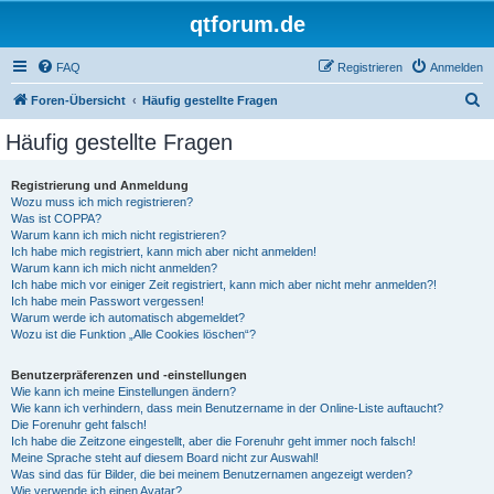
qtforum.de
FAQ
Registrieren
Anmelden
S
Foren-Übersicht
Häufig gestellte Fragen
u
Häufig gestellte Fragen
c
h
Registrierung und Anmeldung
Wozu muss ich mich registrieren?
e
Was ist COPPA?
Warum kann ich mich nicht registrieren?
Ich habe mich registriert, kann mich aber nicht anmelden!
Warum kann ich mich nicht anmelden?
Ich habe mich vor einiger Zeit registriert, kann mich aber nicht mehr anmelden?!
Ich habe mein Passwort vergessen!
Warum werde ich automatisch abgemeldet?
Wozu ist die Funktion „Alle Cookies löschen“?
Benutzerpräferenzen und -einstellungen
Wie kann ich meine Einstellungen ändern?
Wie kann ich verhindern, dass mein Benutzername in der Online-Liste auftaucht?
Die Forenuhr geht falsch!
Ich habe die Zeitzone eingestellt, aber die Forenuhr geht immer noch falsch!
Meine Sprache steht auf diesem Board nicht zur Auswahl!
Was sind das für Bilder, die bei meinem Benutzernamen angezeigt werden?
Wie verwende ich einen Avatar?