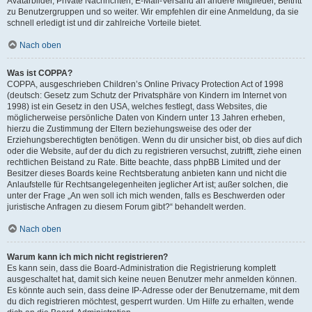
Avatarbilder, Private Nachrichten, E-Mail-Versand an andere Mitglieder, Beitritt
zu Benutzergruppen und so weiter. Wir empfehlen dir eine Anmeldung, da sie
schnell erledigt ist und dir zahlreiche Vorteile bietet.
Nach oben
Was ist COPPA?
COPPA, ausgeschrieben Children’s Online Privacy Protection Act of 1998
(deutsch: Gesetz zum Schutz der Privatsphäre von Kindern im Internet von
1998) ist ein Gesetz in den USA, welches festlegt, dass Websites, die
möglicherweise persönliche Daten von Kindern unter 13 Jahren erheben,
hierzu die Zustimmung der Eltern beziehungsweise des oder der
Erziehungsberechtigten benötigen. Wenn du dir unsicher bist, ob dies auf dich
oder die Website, auf der du dich zu registrieren versuchst, zutrifft, ziehe einen
rechtlichen Beistand zu Rate. Bitte beachte, dass phpBB Limited und der
Besitzer dieses Boards keine Rechtsberatung anbieten kann und nicht die
Anlaufstelle für Rechtsangelegenheiten jeglicher Art ist; außer solchen, die
unter der Frage „An wen soll ich mich wenden, falls es Beschwerden oder
juristische Anfragen zu diesem Forum gibt?“ behandelt werden.
Nach oben
Warum kann ich mich nicht registrieren?
Es kann sein, dass die Board-Administration die Registrierung komplett
ausgeschaltet hat, damit sich keine neuen Benutzer mehr anmelden können.
Es könnte auch sein, dass deine IP-Adresse oder der Benutzername, mit dem
du dich registrieren möchtest, gesperrt wurden. Um Hilfe zu erhalten, wende