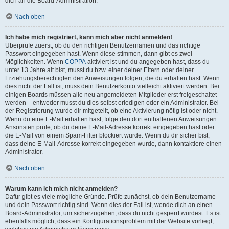
dich an die Board-Administration.
Nach oben
Ich habe mich registriert, kann mich aber nicht anmelden!
Überprüfe zuerst, ob du den richtigen Benutzernamen und das richtige
Passwort eingegeben hast. Wenn diese stimmen, dann gibt es zwei
Möglichkeiten. Wenn
COPPA
aktiviert ist und du angegeben hast, dass du
unter 13 Jahre alt bist, musst du bzw. einer deiner Eltern oder deiner
Erziehungsberechtigten den Anweisungen folgen, die du erhalten hast. Wenn
dies nicht der Fall ist, muss dein Benutzerkonto vielleicht aktiviert werden. Bei
einigen Boards müssen alle neu angemeldeten Mitglieder erst freigeschaltet
werden – entweder musst du dies selbst erledigen oder ein Administrator. Bei
der Registrierung wurde dir mitgeteilt, ob eine Aktivierung nötig ist oder nicht.
Wenn du eine E-Mail erhalten hast, folge den dort enthaltenen Anweisungen.
Ansonsten prüfe, ob du deine E-Mail-Adresse korrekt eingegeben hast oder
die E-Mail von einem Spam-Filter blockiert wurde. Wenn du dir sicher bist,
dass deine E-Mail-Adresse korrekt eingegeben wurde, dann kontaktiere einen
Administrator.
Nach oben
Warum kann ich mich nicht anmelden?
Dafür gibt es viele mögliche Gründe. Prüfe zunächst, ob dein Benutzername
und dein Passwort richtig sind. Wenn dies der Fall ist, wende dich an einen
Board-Administrator, um sicherzugehen, dass du nicht gesperrt wurdest. Es ist
ebenfalls möglich, dass ein Konfigurationsproblem mit der Website vorliegt,