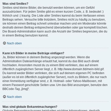
Was sind Smilies?
Smilies sind kleine Bilder, die benutzt werden können, um ein Gefühl
auszudrücken. Für jeden Smilie gibt es einen kurzen Code, z. B. bedeutet :)
fröhlich und :( traurig. Die Liste aller Smilies kannst du beim Verfassen eines
Beitrags sehen. Versuche bitte trotzdem, Smilies nicht zu häufig zu benutzen,
sie können einen Beitrag schnell unlesbar machen und ein Moderator könnte
deshalb deinen Beitrag entsprechend überarbeiten oder gar komplett löschen.
Die Board-Administration kann auch die Anzahl der Smilies begrenzen, die du
in einem Beitrag benutzen kannst.
Nach oben
Kann ich Bilder in meine Beiträge einfügen?
Ja, Bilder können in deinem Beitrag angezeigt werden. Wenn die
Administration Dateianhänge erlaubt hat, kannst du das Bild auch direkt
hochladen. Ansonsten musst du zu einem Bild verlinken, das auf einem
öffentlich zugänglichen Server liegt, z. B. http://www.domain.tld/mein-bild.gif.
Du kannst weder Bilder verlinken, die sich auf deinem eigenen PC befinden
(außer es ist ein öffentlich zugänglicher Server), noch zu Bildern, die nur nach
einer Anmeldung verfügbar sind, z. B. Hotmail- oder Yahoo-Mailboxen, mit
einem Passwort geschützte Seiten usw. Um das Bild anzuzeigen, benutze den
BBCode-Tag „[img]“.
Nach oben
Was sind globale Bekanntmachungen?
Globale Bekanntmachungen beinhalten wichtige Informationen, deshalb