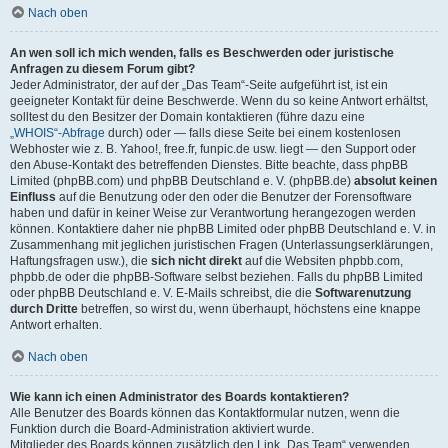
Nach oben
An wen soll ich mich wenden, falls es Beschwerden oder juristische
Anfragen zu diesem Forum gibt?
Jeder Administrator, der auf der „Das Team“-Seite aufgeführt ist, ist ein
geeigneter Kontakt für deine Beschwerde. Wenn du so keine Antwort erhältst,
solltest du den Besitzer der Domain kontaktieren (führe dazu eine
„WHOIS“-Abfrage
durch) oder — falls diese Seite bei einem kostenlosen
Webhoster wie z. B. Yahoo!, free.fr, funpic.de usw. liegt — den Support oder
den Abuse-Kontakt des betreffenden Dienstes. Bitte beachte, dass phpBB
Limited (phpBB.com) und phpBB Deutschland e. V. (phpBB.de)
absolut keinen
Einfluss
auf die Benutzung oder den oder die Benutzer der Forensoftware
haben und dafür in keiner Weise zur Verantwortung herangezogen werden
können. Kontaktiere daher nie phpBB Limited oder phpBB Deutschland e. V. in
Zusammenhang mit jeglichen juristischen Fragen (Unterlassungserklärungen,
Haftungsfragen usw.), die
sich nicht direkt
auf die Websiten phpbb.com,
phpbb.de oder die phpBB-Software selbst beziehen. Falls du phpBB Limited
oder phpBB Deutschland e. V. E-Mails schreibst, die die
Softwarenutzung
durch Dritte
betreffen, so wirst du, wenn überhaupt, höchstens eine knappe
Antwort erhalten.
Nach oben
Wie kann ich einen Administrator des Boards kontaktieren?
Alle Benutzer des Boards können das Kontaktformular nutzen, wenn die
Funktion durch die Board-Administration aktiviert wurde.
Mitglieder des Boards können zusätzlich den Link „Das Team“ verwenden.