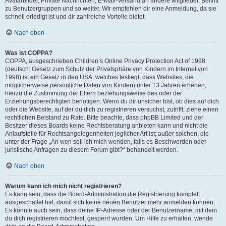
Avatarbilder, Private Nachrichten, E-Mail-Versand an andere Mitglieder, Beitritt
zu Benutzergruppen und so weiter. Wir empfehlen dir eine Anmeldung, da sie
schnell erledigt ist und dir zahlreiche Vorteile bietet.
Nach oben
Was ist COPPA?
COPPA, ausgeschrieben Children’s Online Privacy Protection Act of 1998
(deutsch: Gesetz zum Schutz der Privatsphäre von Kindern im Internet von
1998) ist ein Gesetz in den USA, welches festlegt, dass Websites, die
möglicherweise persönliche Daten von Kindern unter 13 Jahren erheben,
hierzu die Zustimmung der Eltern beziehungsweise des oder der
Erziehungsberechtigten benötigen. Wenn du dir unsicher bist, ob dies auf dich
oder die Website, auf der du dich zu registrieren versuchst, zutrifft, ziehe einen
rechtlichen Beistand zu Rate. Bitte beachte, dass phpBB Limited und der
Besitzer dieses Boards keine Rechtsberatung anbieten kann und nicht die
Anlaufstelle für Rechtsangelegenheiten jeglicher Art ist; außer solchen, die
unter der Frage „An wen soll ich mich wenden, falls es Beschwerden oder
juristische Anfragen zu diesem Forum gibt?“ behandelt werden.
Nach oben
Warum kann ich mich nicht registrieren?
Es kann sein, dass die Board-Administration die Registrierung komplett
ausgeschaltet hat, damit sich keine neuen Benutzer mehr anmelden können.
Es könnte auch sein, dass deine IP-Adresse oder der Benutzername, mit dem
du dich registrieren möchtest, gesperrt wurden. Um Hilfe zu erhalten, wende