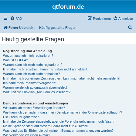
qtforum.de
FAQ
Registrieren
Anmelden
S
Foren-Übersicht
Häufig gestellte Fragen
u
Häufig gestellte Fragen
c
h
Registrierung und Anmeldung
Wozu muss ich mich registrieren?
e
Was ist COPPA?
Warum kann ich mich nicht registrieren?
Ich habe mich registriert, kann mich aber nicht anmelden!
Warum kann ich mich nicht anmelden?
Ich habe mich vor einiger Zeit registriert, kann mich aber nicht mehr anmelden?!
Ich habe mein Passwort vergessen!
Warum werde ich automatisch abgemeldet?
Wozu ist die Funktion „Alle Cookies löschen“?
Benutzerpräferenzen und -einstellungen
Wie kann ich meine Einstellungen ändern?
Wie kann ich verhindern, dass mein Benutzername in der Online-Liste auftaucht?
Die Forenuhr geht falsch!
Ich habe die Zeitzone eingestellt, aber die Forenuhr geht immer noch falsch!
Meine Sprache steht auf diesem Board nicht zur Auswahl!
Was sind das für Bilder, die bei meinem Benutzernamen angezeigt werden?
Wie verwende ich einen Avatar?