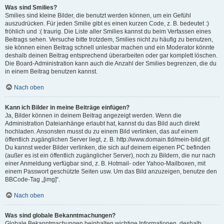
Was sind Smilies?
Smilies sind kleine Bilder, die benutzt werden können, um ein Gefühl
auszudrücken. Für jeden Smilie gibt es einen kurzen Code, z. B. bedeutet :)
fröhlich und :( traurig. Die Liste aller Smilies kannst du beim Verfassen eines
Beitrags sehen. Versuche bitte trotzdem, Smilies nicht zu häufig zu benutzen,
sie können einen Beitrag schnell unlesbar machen und ein Moderator könnte
deshalb deinen Beitrag entsprechend überarbeiten oder gar komplett löschen.
Die Board-Administration kann auch die Anzahl der Smilies begrenzen, die du
in einem Beitrag benutzen kannst.
Nach oben
Kann ich Bilder in meine Beiträge einfügen?
Ja, Bilder können in deinem Beitrag angezeigt werden. Wenn die
Administration Dateianhänge erlaubt hat, kannst du das Bild auch direkt
hochladen. Ansonsten musst du zu einem Bild verlinken, das auf einem
öffentlich zugänglichen Server liegt, z. B. http://www.domain.tld/mein-bild.gif.
Du kannst weder Bilder verlinken, die sich auf deinem eigenen PC befinden
(außer es ist ein öffentlich zugänglicher Server), noch zu Bildern, die nur nach
einer Anmeldung verfügbar sind, z. B. Hotmail- oder Yahoo-Mailboxen, mit
einem Passwort geschützte Seiten usw. Um das Bild anzuzeigen, benutze den
BBCode-Tag „[img]“.
Nach oben
Was sind globale Bekanntmachungen?
Globale Bekanntmachungen beinhalten wichtige Informationen, deshalb