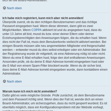
dich an die Board-Administration.
Nach oben
Ich habe mich registriert, kann mich aber nicht anmelden!
Überprüfe zuerst, ob du den richtigen Benutzernamen und das richtige
Passwort eingegeben hast. Wenn diese stimmen, dann gibt es zwei
Möglichkeiten. Wenn
COPPA
aktiviert ist und du angegeben hast, dass du
unter 13 Jahre alt bist, musst du bzw. einer deiner Eltern oder deiner
Erziehungsberechtigten den Anweisungen folgen, die du erhalten hast. Wenn
dies nicht der Fall ist, muss dein Benutzerkonto vielleicht aktiviert werden. Bei
einigen Boards müssen alle neu angemeldeten Mitglieder erst freigeschaltet
werden – entweder musst du dies selbst erledigen oder ein Administrator. Bei
der Registrierung wurde dir mitgeteilt, ob eine Aktivierung nötig ist oder nicht.
Wenn du eine E-Mail erhalten hast, folge den dort enthaltenen Anweisungen.
Ansonsten prüfe, ob du deine E-Mail-Adresse korrekt eingegeben hast oder
die E-Mail von einem Spam-Filter blockiert wurde. Wenn du dir sicher bist,
dass deine E-Mail-Adresse korrekt eingegeben wurde, dann kontaktiere einen
Administrator.
Nach oben
Warum kann ich mich nicht anmelden?
Dafür gibt es viele mögliche Gründe. Prüfe zunächst, ob dein Benutzername
und dein Passwort richtig sind. Wenn dies der Fall ist, wende dich an einen
Board-Administrator, um sicherzugehen, dass du nicht gesperrt wurdest. Es ist
ebenfalls möglich, dass ein Konfigurationsproblem mit der Website vorliegt,