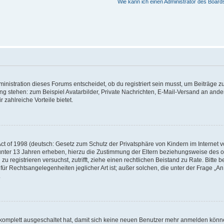
Wie kann ich einen Administrator des Board
istration dieses Forums entscheidet, ob du registriert sein musst, um Beiträge zu s
ung stehen: zum Beispiel Avatarbilder, Private Nachrichten, E-Mail-Versand an ander
 zahlreiche Vorteile bietet.
t of 1998 (deutsch: Gesetz zum Schutz der Privatsphäre von Kindern im Internet vo
unter 13 Jahren erheben, hierzu die Zustimmung der Eltern beziehungsweise des o
h zu registrieren versuchst, zutrifft, ziehe einen rechtlichen Beistand zu Rate. Bit
für Rechtsangelegenheiten jeglicher Art ist; außer solchen, die unter der Frage „
.
g komplett ausgeschaltet hat, damit sich keine neuen Benutzer mehr anmelden könn