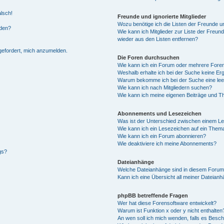
alsch!
Freunde und ignorierte Mitglieder
Wozu benötige ich die Listen der Freunde un
rden?
Wie kann ich Mitglieder zur Liste der Freund
wieder aus den Listen entfernen?
fgefordert, mich anzumelden.
Die Foren durchsuchen
Wie kann ich ein Forum oder mehrere For
Weshalb erhalte ich bei der Suche keine Er
Warum bekomme ich bei der Suche eine lee
Wie kann ich nach Mitgliedern suchen?
Wie kann ich meine eigenen Beiträge und T
Abonnements und Lesezeichen
Was ist der Unterschied zwischen einem L
Wie kann ich ein Lesezeichen auf ein Them
Wie kann ich ein Forum abonnieren?
Wie deaktiviere ich meine Abonnements?
gs?
Dateianhänge
Welche Dateianhänge sind in diesem Forum
Kann ich eine Übersicht all meiner Dateian
phpBB betreffende Fragen
Wer hat diese Forensoftware entwickelt?
Warum ist Funktion x oder y nicht enthalten
An wen soll ich mich wenden, falls es Besc