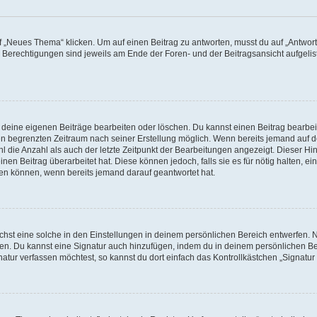
„Neues Thema“ klicken. Um auf einen Beitrag zu antworten, musst du auf „Antworte
e Berechtigungen sind jeweils am Ende der Foren- und der Beitragsansicht aufgeliste
r deine eigenen Beiträge bearbeiten oder löschen. Du kannst einen Beitrag bearbe
inen begrenzten Zeitraum nach seiner Erstellung möglich. Wenn bereits jemand auf de
 die Anzahl als auch der letzte Zeitpunkt der Bearbeitungen angezeigt. Dieser Hi
en Beitrag überarbeitet hat. Diese können jedoch, falls sie es für nötig halten, ei
hen können, wenn bereits jemand darauf geantwortet hat.
st eine solche in den Einstellungen in deinem persönlichen Bereich entwerfen. Na
eren. Du kannst eine Signatur auch hinzufügen, indem du in deinem persönlichen 
atur verfassen möchtest, so kannst du dort einfach das Kontrollkästchen „Signatu