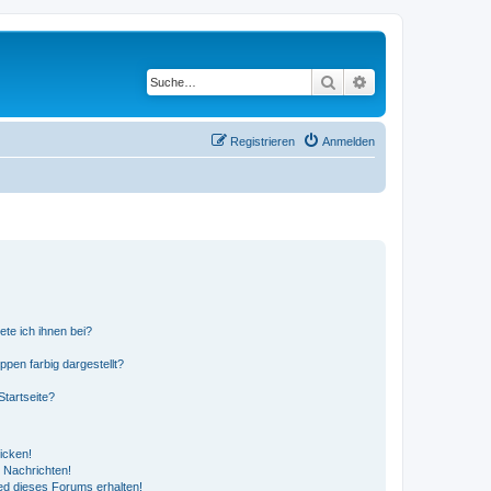
Suche
Erweiterte Suche
Registrieren
Anmelden
ete ich ihnen bei?
en farbig dargestellt?
tartseite?
icken!
 Nachrichten!
ed dieses Forums erhalten!