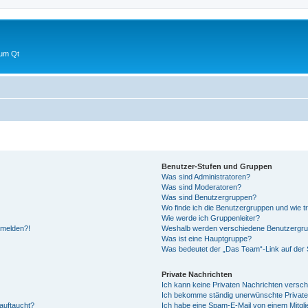
 um Qt
Benutzer-Stufen und Gruppen
Was sind Administratoren?
Was sind Moderatoren?
Was sind Benutzergruppen?
Wo finde ich die Benutzergruppen und wie tr
Wie werde ich Gruppenleiter?
anmelden?!
Weshalb werden verschiedene Benutzergrupp
Was ist eine Hauptgruppe?
Was bedeutet der „Das Team“-Link auf der S
Private Nachrichten
Ich kann keine Privaten Nachrichten versch
Ich bekomme ständig unerwünschte Private
auftaucht?
Ich habe eine Spam-E-Mail von einem Mitgli