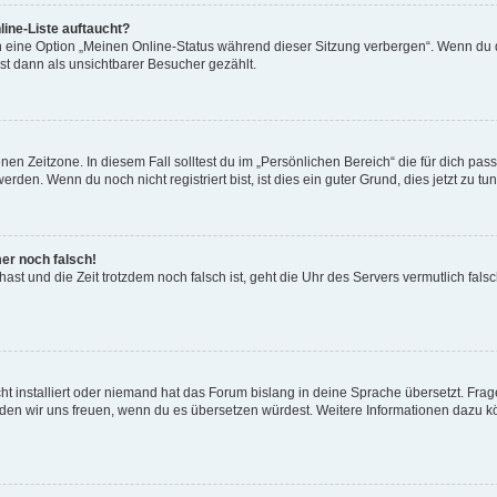
ine-Liste auftaucht?
n eine Option „Meinen Online-Status während dieser Sitzung verbergen“. Wenn du d
st dann als unsichtbarer Besucher gezählt.
en Zeitzone. In diesem Fall solltest du im „Persönlichen Bereich“ die für dich passe
den. Wenn du noch nicht registriert bist, ist dies ein guter Grund, dies jetzt zu tun
mer noch falsch!
t hast und die Zeit trotzdem noch falsch ist, geht die Uhr des Servers vermutlich fal
t installiert oder niemand hat das Forum bislang in deine Sprache übersetzt. Frag
, würden wir uns freuen, wenn du es übersetzen würdest. Weitere Informationen dazu