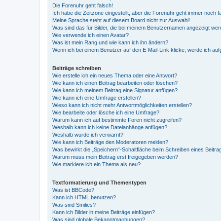
Die Forenuhr geht falsch!
Ich habe die Zeitzone eingestellt, aber die Forenuhr geht immer noch f
Meine Sprache steht auf diesem Board nicht zur Auswahl!
Was sind das für Bilder, die bei meinem Benutzernamen angezeigt we
Wie verwende ich einen Avatar?
Was ist mein Rang und wie kann ich ihn ändern?
Wenn ich bei einem Benutzer auf den E-Mail-Link klicke, werde ich au
Beiträge schreiben
Wie erstelle ich ein neues Thema oder eine Antwort?
Wie kann ich einen Beitrag bearbeiten oder löschen?
Wie kann ich meinem Beitrag eine Signatur anfügen?
Wie kann ich eine Umfrage erstellen?
Wieso kann ich nicht mehr Antwortmöglichkeiten erstellen?
Wie bearbeite oder lösche ich eine Umfrage?
Warum kann ich auf bestimmte Foren nicht zugreifen?
Weshalb kann ich keine Dateianhänge anfügen?
Weshalb wurde ich verwarnt?
Wie kann ich Beiträge den Moderatoren melden?
Was bewirkt die „Speichern“-Schaltfläche beim Schreiben eines Beitra
Warum muss mein Beitrag erst freigegeben werden?
Wie markiere ich ein Thema als neu?
Textformatierung und Thementypen
Was ist BBCode?
Kann ich HTML benutzen?
Was sind Smilies?
Kann ich Bilder in meine Beiträge einfügen?
Was sind globale Bekanntmachungen?