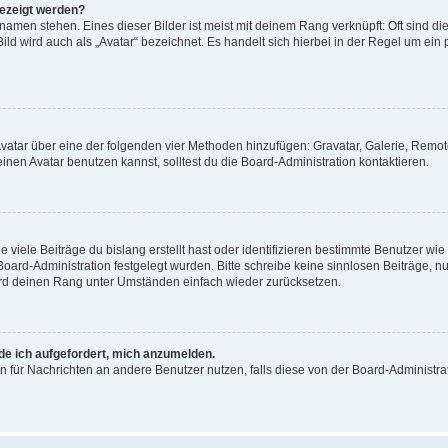
gezeigt werden?
amen stehen. Eines dieser Bilder ist meist mit deinem Rang verknüpft: Oft sind di
ld wird auch als „Avatar“ bezeichnet. Es handelt sich hierbei in der Regel um ein
 Avatar über eine der folgenden vier Methoden hinzufügen: Gravatar, Galerie, Rem
en Avatar benutzen kannst, solltest du die Board-Administration kontaktieren.
viele Beiträge du bislang erstellt hast oder identifizieren bestimmte Benutzer w
 Board-Administration festgelegt wurden. Bitte schreibe keine sinnlosen Beiträge
wird deinen Rang unter Umständen einfach wieder zurücksetzen.
rde ich aufgefordert, mich anzumelden.
ion für Nachrichten an andere Benutzer nutzen, falls diese von der Board-Administ