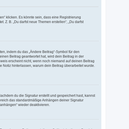
n“ klicken. Es könnte sein, dass eine Registrierung
t. Z. B. „Du darfst neue Themen erstellen“, „Du darfst
iten, indem du das „Ändere Beitrag“-Symbol für den
inen Beitrag geantwortet hat, wird dein Beitrag in der
nweis erscheint nicht, wenn noch niemand auf deinen Beitrag
ne Notiz hinterlassen, warum dein Beitrag überarbeitet wurde.
chdem du die Signatur erstellt und gespeichert hast, kannst
Bereich das standardmäßige Anhängen deiner Signatur
r anhängen“ wieder deaktivieren.