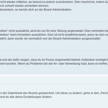
 nicht wieder mitteilen, du kannst es jedoch zurücksetzen. Dies machst du, indem 
 dich schnell wieder anmelden können.
ückzusetzen, so wende dich an die Board-Administration.
en“ nicht auswählst, wirst du nur für eine Sitzung angemeldet. Dies verhindert 
leiben“ beim Anmelden auswählen. Dies ist nicht empfehlenswert, wenn du dich an
 steht, dann wurde sie vermutlich von der Board-Administration ausgeschaltet.
 hat und die dafür sorgen, dass du im Forum angemeldet bleibst. Außerdem ermögli
tiviert wurden. Wenn du Probleme bei der An- oder Abmeldung hast, kann es helfen
n in der Datenbank des Boards gespeichert. Um diese zu ändern, gehe in den „Persö
nst du alle deine Einstellungen ändern.