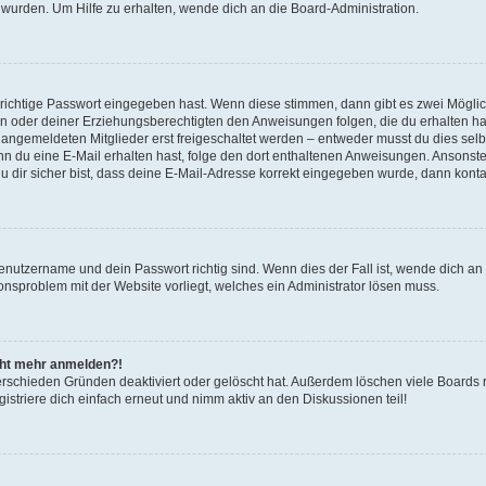
 wurden. Um Hilfe zu erhalten, wende dich an die Board-Administration.
 richtige Passwort eingegeben hast. Wenn diese stimmen, dann gibt es zwei Mögl
tern oder deiner Erziehungsberechtigten den Anweisungen folgen, die du erhalten ha
u angemeldeten Mitglieder erst freigeschaltet werden – entweder musst du dies selbs
. Wenn du eine E-Mail erhalten hast, folge den dort enthaltenen Anweisungen. Ansons
 dir sicher bist, dass deine E-Mail-Adresse korrekt eingegeben wurde, dann kontak
Benutzername und dein Passwort richtig sind. Wenn dies der Fall ist, wende dich a
ionsproblem mit der Website vorliegt, welches ein Administrator lösen muss.
icht mehr anmelden?!
erschieden Gründen deaktiviert oder gelöscht hat. Außerdem löschen viele Boards r
triere dich einfach erneut und nimm aktiv an den Diskussionen teil!