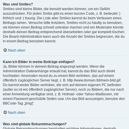
Was sind Smilies?
Smilies sind kleine Bilder, die benutzt werden können, um ein Gefühl
auszudrücken. Für jeden Smilie gibt es einen kurzen Code, z. B. bedeutet :)
fröhlich und :( traurig. Die Liste aller Smilies kannst du beim Verfassen eines
Beitrags sehen. Versuche bitte trotzdem, Smilies nicht zu häufig zu benutzen,
sie können einen Beitrag schnell unlesbar machen und ein Moderator könnte
deshalb deinen Beitrag entsprechend überarbeiten oder gar komplett löschen.
Die Board-Administration kann auch die Anzahl der Smilies begrenzen, die du
in einem Beitrag benutzen kannst.
Nach oben
Kann ich Bilder in meine Beiträge einfügen?
Ja, Bilder können in deinem Beitrag angezeigt werden. Wenn die
Administration Dateianhänge erlaubt hat, kannst du das Bild auch direkt
hochladen. Ansonsten musst du zu einem Bild verlinken, das auf einem
öffentlich zugänglichen Server liegt, z. B. http://www.domain.tld/mein-bild.gif.
Du kannst weder Bilder verlinken, die sich auf deinem eigenen PC befinden
(außer es ist ein öffentlich zugänglicher Server), noch zu Bildern, die nur nach
einer Anmeldung verfügbar sind, z. B. Hotmail- oder Yahoo-Mailboxen, mit
einem Passwort geschützte Seiten usw. Um das Bild anzuzeigen, benutze den
BBCode-Tag „[img]“.
Nach oben
Was sind globale Bekanntmachungen?
Globale Bekanntmachungen beinhalten wichtige Informationen, deshalb