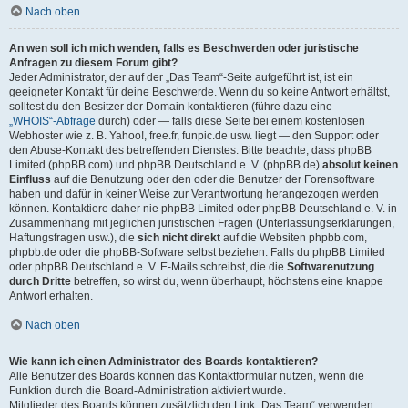
Nach oben
An wen soll ich mich wenden, falls es Beschwerden oder juristische
Anfragen zu diesem Forum gibt?
Jeder Administrator, der auf der „Das Team“-Seite aufgeführt ist, ist ein
geeigneter Kontakt für deine Beschwerde. Wenn du so keine Antwort erhältst,
solltest du den Besitzer der Domain kontaktieren (führe dazu eine
„WHOIS“-Abfrage
durch) oder — falls diese Seite bei einem kostenlosen
Webhoster wie z. B. Yahoo!, free.fr, funpic.de usw. liegt — den Support oder
den Abuse-Kontakt des betreffenden Dienstes. Bitte beachte, dass phpBB
Limited (phpBB.com) und phpBB Deutschland e. V. (phpBB.de)
absolut keinen
Einfluss
auf die Benutzung oder den oder die Benutzer der Forensoftware
haben und dafür in keiner Weise zur Verantwortung herangezogen werden
können. Kontaktiere daher nie phpBB Limited oder phpBB Deutschland e. V. in
Zusammenhang mit jeglichen juristischen Fragen (Unterlassungserklärungen,
Haftungsfragen usw.), die
sich nicht direkt
auf die Websiten phpbb.com,
phpbb.de oder die phpBB-Software selbst beziehen. Falls du phpBB Limited
oder phpBB Deutschland e. V. E-Mails schreibst, die die
Softwarenutzung
durch Dritte
betreffen, so wirst du, wenn überhaupt, höchstens eine knappe
Antwort erhalten.
Nach oben
Wie kann ich einen Administrator des Boards kontaktieren?
Alle Benutzer des Boards können das Kontaktformular nutzen, wenn die
Funktion durch die Board-Administration aktiviert wurde.
Mitglieder des Boards können zusätzlich den Link „Das Team“ verwenden.