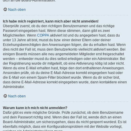
dich an die Board-Administration.
Nach oben
Ich habe mich registriert, kann mich aber nicht anmelden!
Überprüfe zuerst, ob du den richtigen Benutzernamen und das richtige
Passwort eingegeben hast. Wenn diese stimmen, dann gibt es zwei
Möglichkeiten. Wenn
COPPA
aktiviert ist und du angegeben hast, dass du
unter 13 Jahre alt bist, musst du bzw. einer deiner Eltern oder deiner
Erziehungsberechtigten den Anweisungen folgen, die du erhalten hast. Wenn
dies nicht der Fall ist, muss dein Benutzerkonto vielleicht aktiviert werden. Bei
einigen Boards müssen alle neu angemeldeten Mitglieder erst freigeschaltet
werden – entweder musst du dies selbst erledigen oder ein Administrator. Bei
der Registrierung wurde dir mitgeteilt, ob eine Aktivierung nötig ist oder nicht.
Wenn du eine E-Mail erhalten hast, folge den dort enthaltenen Anweisungen.
Ansonsten prüfe, ob du deine E-Mail-Adresse korrekt eingegeben hast oder
die E-Mail von einem Spam-Filter blockiert wurde. Wenn du dir sicher bist,
dass deine E-Mail-Adresse korrekt eingegeben wurde, dann kontaktiere einen
Administrator.
Nach oben
Warum kann ich mich nicht anmelden?
Dafür gibt es viele mögliche Gründe. Prüfe zunächst, ob dein Benutzername
und dein Passwort richtig sind. Wenn dies der Fall ist, wende dich an einen
Board-Administrator, um sicherzugehen, dass du nicht gesperrt wurdest. Es ist
ebenfalls möglich, dass ein Konfigurationsproblem mit der Website vorliegt,