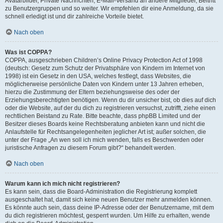
Avatarbilder, Private Nachrichten, E-Mail-Versand an andere Mitglieder, Beitritt
zu Benutzergruppen und so weiter. Wir empfehlen dir eine Anmeldung, da sie
schnell erledigt ist und dir zahlreiche Vorteile bietet.
Nach oben
Was ist COPPA?
COPPA, ausgeschrieben Children’s Online Privacy Protection Act of 1998
(deutsch: Gesetz zum Schutz der Privatsphäre von Kindern im Internet von
1998) ist ein Gesetz in den USA, welches festlegt, dass Websites, die
möglicherweise persönliche Daten von Kindern unter 13 Jahren erheben,
hierzu die Zustimmung der Eltern beziehungsweise des oder der
Erziehungsberechtigten benötigen. Wenn du dir unsicher bist, ob dies auf dich
oder die Website, auf der du dich zu registrieren versuchst, zutrifft, ziehe einen
rechtlichen Beistand zu Rate. Bitte beachte, dass phpBB Limited und der
Besitzer dieses Boards keine Rechtsberatung anbieten kann und nicht die
Anlaufstelle für Rechtsangelegenheiten jeglicher Art ist; außer solchen, die
unter der Frage „An wen soll ich mich wenden, falls es Beschwerden oder
juristische Anfragen zu diesem Forum gibt?“ behandelt werden.
Nach oben
Warum kann ich mich nicht registrieren?
Es kann sein, dass die Board-Administration die Registrierung komplett
ausgeschaltet hat, damit sich keine neuen Benutzer mehr anmelden können.
Es könnte auch sein, dass deine IP-Adresse oder der Benutzername, mit dem
du dich registrieren möchtest, gesperrt wurden. Um Hilfe zu erhalten, wende