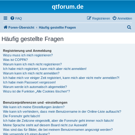
qtforum.de
FAQ
Registrieren
Anmelden
S
Foren-Übersicht
Häufig gestellte Fragen
u
Häufig gestellte Fragen
c
h
Registrierung und Anmeldung
Wozu muss ich mich registrieren?
e
Was ist COPPA?
Warum kann ich mich nicht registrieren?
Ich habe mich registriert, kann mich aber nicht anmelden!
Warum kann ich mich nicht anmelden?
Ich habe mich vor einiger Zeit registriert, kann mich aber nicht mehr anmelden?!
Ich habe mein Passwort vergessen!
Warum werde ich automatisch abgemeldet?
Wozu ist die Funktion „Alle Cookies löschen“?
Benutzerpräferenzen und -einstellungen
Wie kann ich meine Einstellungen ändern?
Wie kann ich verhindern, dass mein Benutzername in der Online-Liste auftaucht?
Die Forenuhr geht falsch!
Ich habe die Zeitzone eingestellt, aber die Forenuhr geht immer noch falsch!
Meine Sprache steht auf diesem Board nicht zur Auswahl!
Was sind das für Bilder, die bei meinem Benutzernamen angezeigt werden?
Wie verwende ich einen Avatar?