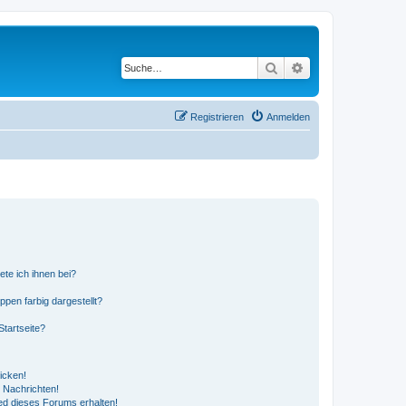
Suche
Erweiterte Suche
Registrieren
Anmelden
ete ich ihnen bei?
en farbig dargestellt?
tartseite?
icken!
 Nachrichten!
ed dieses Forums erhalten!