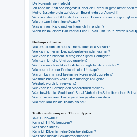
Die Forenuhr geht falsch!
Ich habe die Zeitzone eingestellt, aber die Forenuhr geht immer noch f
Meine Sprache steht auf diesem Board nicht zur Auswahl!
Was sind das für Bilder, die bei meinem Benutzernamen angezeigt we
Wie verwende ich einen Avatar?
Was ist mein Rang und wie kann ich ihn ändern?
Wenn ich bei einem Benutzer auf den E-Mail-Link klicke, werde ich au
Beiträge schreiben
Wie erstelle ich ein neues Thema oder eine Antwort?
Wie kann ich einen Beitrag bearbeiten oder löschen?
Wie kann ich meinem Beitrag eine Signatur anfügen?
Wie kann ich eine Umfrage erstellen?
Wieso kann ich nicht mehr Antwortmöglichkeiten erstellen?
Wie bearbeite oder lösche ich eine Umfrage?
Warum kann ich auf bestimmte Foren nicht zugreifen?
Weshalb kann ich keine Dateianhänge anfügen?
Weshalb wurde ich verwarnt?
Wie kann ich Beiträge den Moderatoren melden?
Was bewirkt die „Speichern“-Schaltfläche beim Schreiben eines Beitra
Warum muss mein Beitrag erst freigegeben werden?
Wie markiere ich ein Thema als neu?
Textformatierung und Thementypen
Was ist BBCode?
Kann ich HTML benutzen?
Was sind Smilies?
Kann ich Bilder in meine Beiträge einfügen?
Was sind globale Bekanntmachungen?