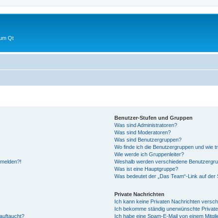
 um Qt
Benutzer-Stufen und Gruppen
Was sind Administratoren?
Was sind Moderatoren?
Was sind Benutzergruppen?
Wo finde ich die Benutzergruppen und wie tr
Wie werde ich Gruppenleiter?
anmelden?!
Weshalb werden verschiedene Benutzergrupp
Was ist eine Hauptgruppe?
Was bedeutet der „Das Team“-Link auf der S
Private Nachrichten
Ich kann keine Privaten Nachrichten versch
Ich bekomme ständig unerwünschte Private
auftaucht?
Ich habe eine Spam-E-Mail von einem Mitgli