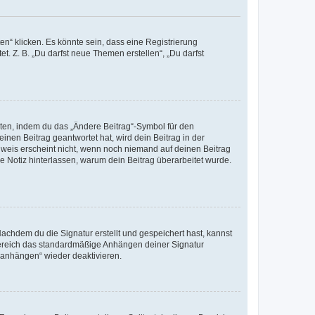
n“ klicken. Es könnte sein, dass eine Registrierung
t. Z. B. „Du darfst neue Themen erstellen“, „Du darfst
iten, indem du das „Ändere Beitrag“-Symbol für den
inen Beitrag geantwortet hat, wird dein Beitrag in der
nweis erscheint nicht, wenn noch niemand auf deinen Beitrag
ne Notiz hinterlassen, warum dein Beitrag überarbeitet wurde.
chdem du die Signatur erstellt und gespeichert hast, kannst
Bereich das standardmäßige Anhängen deiner Signatur
r anhängen“ wieder deaktivieren.