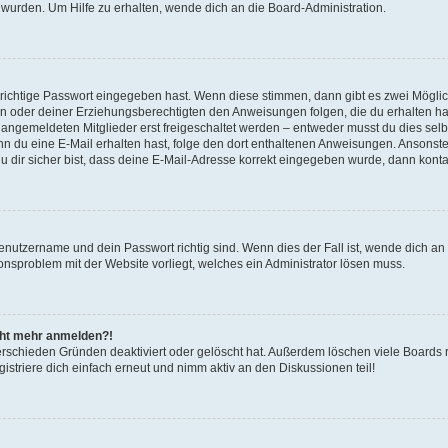
 wurden. Um Hilfe zu erhalten, wende dich an die Board-Administration.
 richtige Passwort eingegeben hast. Wenn diese stimmen, dann gibt es zwei Mögl
tern oder deiner Erziehungsberechtigten den Anweisungen folgen, die du erhalten ha
u angemeldeten Mitglieder erst freigeschaltet werden – entweder musst du dies selbs
. Wenn du eine E-Mail erhalten hast, folge den dort enthaltenen Anweisungen. Ansons
 dir sicher bist, dass deine E-Mail-Adresse korrekt eingegeben wurde, dann kontak
Benutzername und dein Passwort richtig sind. Wenn dies der Fall ist, wende dich a
ionsproblem mit der Website vorliegt, welches ein Administrator lösen muss.
icht mehr anmelden?!
erschieden Gründen deaktiviert oder gelöscht hat. Außerdem löschen viele Boards r
triere dich einfach erneut und nimm aktiv an den Diskussionen teil!