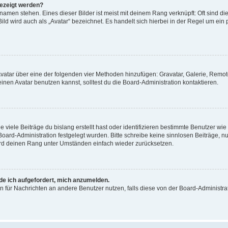
gezeigt werden?
amen stehen. Eines dieser Bilder ist meist mit deinem Rang verknüpft: Oft sind di
ld wird auch als „Avatar“ bezeichnet. Es handelt sich hierbei in der Regel um ein
 Avatar über eine der folgenden vier Methoden hinzufügen: Gravatar, Galerie, Rem
en Avatar benutzen kannst, solltest du die Board-Administration kontaktieren.
viele Beiträge du bislang erstellt hast oder identifizieren bestimmte Benutzer w
 Board-Administration festgelegt wurden. Bitte schreibe keine sinnlosen Beiträge
wird deinen Rang unter Umständen einfach wieder zurücksetzen.
rde ich aufgefordert, mich anzumelden.
ion für Nachrichten an andere Benutzer nutzen, falls diese von der Board-Administ