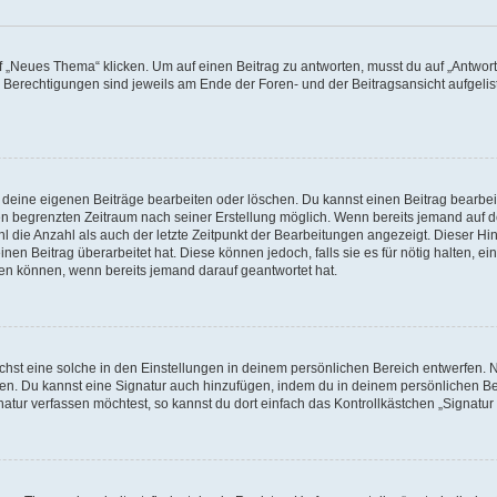
„Neues Thema“ klicken. Um auf einen Beitrag zu antworten, musst du auf „Antworte
e Berechtigungen sind jeweils am Ende der Foren- und der Beitragsansicht aufgeliste
r deine eigenen Beiträge bearbeiten oder löschen. Du kannst einen Beitrag bearbe
inen begrenzten Zeitraum nach seiner Erstellung möglich. Wenn bereits jemand auf de
 die Anzahl als auch der letzte Zeitpunkt der Bearbeitungen angezeigt. Dieser Hi
en Beitrag überarbeitet hat. Diese können jedoch, falls sie es für nötig halten, ei
hen können, wenn bereits jemand darauf geantwortet hat.
st eine solche in den Einstellungen in deinem persönlichen Bereich entwerfen. Na
eren. Du kannst eine Signatur auch hinzufügen, indem du in deinem persönlichen 
atur verfassen möchtest, so kannst du dort einfach das Kontrollkästchen „Signatu