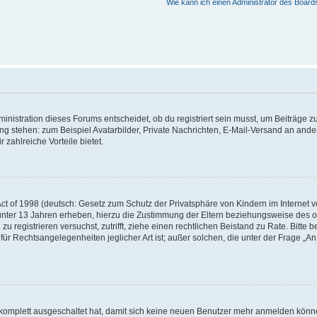
Wie kann ich einen Administrator des Board
istration dieses Forums entscheidet, ob du registriert sein musst, um Beiträge zu s
ung stehen: zum Beispiel Avatarbilder, Private Nachrichten, E-Mail-Versand an ander
 zahlreiche Vorteile bietet.
t of 1998 (deutsch: Gesetz zum Schutz der Privatsphäre von Kindern im Internet vo
unter 13 Jahren erheben, hierzu die Zustimmung der Eltern beziehungsweise des o
h zu registrieren versuchst, zutrifft, ziehe einen rechtlichen Beistand zu Rate. Bit
für Rechtsangelegenheiten jeglicher Art ist; außer solchen, die unter der Frage „
.
g komplett ausgeschaltet hat, damit sich keine neuen Benutzer mehr anmelden könn