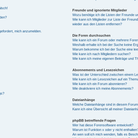
alsch!
Freunde und ignorierte Mitglieder
Wozu benötige ich die Listen der Freunde un
rden?
Wie kann ich Mitglieder zur Liste der Freund
wieder aus den Listen entfernen?
fgefordert, mich anzumelden.
Die Foren durchsuchen
Wie kann ich ein Forum oder mehrere For
Weshalb erhalte ich bei der Suche keine Er
Warum bekomme ich bei der Suche eine lee
Wie kann ich nach Mitgliedern suchen?
Wie kann ich meine eigenen Beiträge und T
Abonnements und Lesezeichen
Was ist der Unterschied zwischen einem L
Wie kann ich ein Lesezeichen auf ein Them
Wie kann ich ein Forum abonnieren?
Wie deaktiviere ich meine Abonnements?
gs?
Dateianhänge
Welche Dateianhänge sind in diesem Forum
Kann ich eine Übersicht all meiner Dateian
phpBB betreffende Fragen
Wer hat diese Forensoftware entwickelt?
Warum ist Funktion x oder y nicht enthalten
An wen soll ich mich wenden, falls es Besc