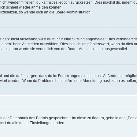
 nicht wieder mitteilen, du kannst es jedoch zurücksetzen. Dies machst du, indem 
 dich schnell wieder anmelden können.
ückzusetzen, so wende dich an die Board-Administration.
en“ nicht auswählst, wirst du nur für eine Sitzung angemeldet. Dies verhindert 
leiben“ beim Anmelden auswählen. Dies ist nicht empfehlenswert, wenn du dich an
 steht, dann wurde sie vermutlich von der Board-Administration ausgeschaltet.
 hat und die dafür sorgen, dass du im Forum angemeldet bleibst. Außerdem ermögli
tiviert wurden. Wenn du Probleme bei der An- oder Abmeldung hast, kann es helfen
n in der Datenbank des Boards gespeichert. Um diese zu ändern, gehe in den „Persö
nst du alle deine Einstellungen ändern.