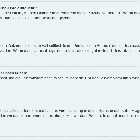
ine-Liste auftaucht?
n eine Option „Meinen Online-Status während dieser Sitzung verbergen“. Wenn du d
st dann als unsichtbarer Besucher gezählt.
en Zeitzone. In diesem Fall solltest du im „Persönlichen Bereich“ die für dich passe
den. Wenn du noch nicht registriert bist, ist dies ein guter Grund, dies jetzt zu tun
mer noch falsch!
t hast und die Zeit trotzdem noch falsch ist, geht die Uhr des Servers vermutlich fal
t installiert oder niemand hat das Forum bislang in deine Sprache übersetzt. Frag
, würden wir uns freuen, wenn du es übersetzen würdest. Weitere Informationen dazu