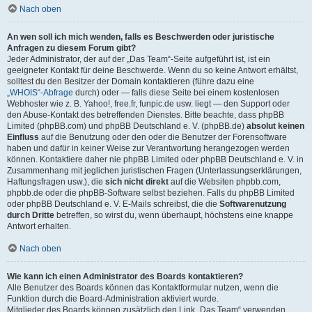
Nach oben
An wen soll ich mich wenden, falls es Beschwerden oder juristische
Anfragen zu diesem Forum gibt?
Jeder Administrator, der auf der „Das Team“-Seite aufgeführt ist, ist ein
geeigneter Kontakt für deine Beschwerde. Wenn du so keine Antwort erhältst,
solltest du den Besitzer der Domain kontaktieren (führe dazu eine
„WHOIS“-Abfrage
durch) oder — falls diese Seite bei einem kostenlosen
Webhoster wie z. B. Yahoo!, free.fr, funpic.de usw. liegt — den Support oder
den Abuse-Kontakt des betreffenden Dienstes. Bitte beachte, dass phpBB
Limited (phpBB.com) und phpBB Deutschland e. V. (phpBB.de)
absolut keinen
Einfluss
auf die Benutzung oder den oder die Benutzer der Forensoftware
haben und dafür in keiner Weise zur Verantwortung herangezogen werden
können. Kontaktiere daher nie phpBB Limited oder phpBB Deutschland e. V. in
Zusammenhang mit jeglichen juristischen Fragen (Unterlassungserklärungen,
Haftungsfragen usw.), die
sich nicht direkt
auf die Websiten phpbb.com,
phpbb.de oder die phpBB-Software selbst beziehen. Falls du phpBB Limited
oder phpBB Deutschland e. V. E-Mails schreibst, die die
Softwarenutzung
durch Dritte
betreffen, so wirst du, wenn überhaupt, höchstens eine knappe
Antwort erhalten.
Nach oben
Wie kann ich einen Administrator des Boards kontaktieren?
Alle Benutzer des Boards können das Kontaktformular nutzen, wenn die
Funktion durch die Board-Administration aktiviert wurde.
Mitglieder des Boards können zusätzlich den Link „Das Team“ verwenden.