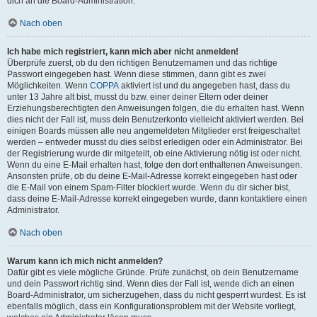
dich an die Board-Administration.
Nach oben
Ich habe mich registriert, kann mich aber nicht anmelden!
Überprüfe zuerst, ob du den richtigen Benutzernamen und das richtige
Passwort eingegeben hast. Wenn diese stimmen, dann gibt es zwei
Möglichkeiten. Wenn
COPPA
aktiviert ist und du angegeben hast, dass du
unter 13 Jahre alt bist, musst du bzw. einer deiner Eltern oder deiner
Erziehungsberechtigten den Anweisungen folgen, die du erhalten hast. Wenn
dies nicht der Fall ist, muss dein Benutzerkonto vielleicht aktiviert werden. Bei
einigen Boards müssen alle neu angemeldeten Mitglieder erst freigeschaltet
werden – entweder musst du dies selbst erledigen oder ein Administrator. Bei
der Registrierung wurde dir mitgeteilt, ob eine Aktivierung nötig ist oder nicht.
Wenn du eine E-Mail erhalten hast, folge den dort enthaltenen Anweisungen.
Ansonsten prüfe, ob du deine E-Mail-Adresse korrekt eingegeben hast oder
die E-Mail von einem Spam-Filter blockiert wurde. Wenn du dir sicher bist,
dass deine E-Mail-Adresse korrekt eingegeben wurde, dann kontaktiere einen
Administrator.
Nach oben
Warum kann ich mich nicht anmelden?
Dafür gibt es viele mögliche Gründe. Prüfe zunächst, ob dein Benutzername
und dein Passwort richtig sind. Wenn dies der Fall ist, wende dich an einen
Board-Administrator, um sicherzugehen, dass du nicht gesperrt wurdest. Es ist
ebenfalls möglich, dass ein Konfigurationsproblem mit der Website vorliegt,